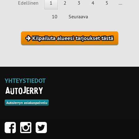
Edellinen
1
2
3
4
5
…
10
Seuraava
Kilpailuta alueesi tarjoukset tästä
YHTEYSTIEDOT
AutoJerryn asiakaspalvelu