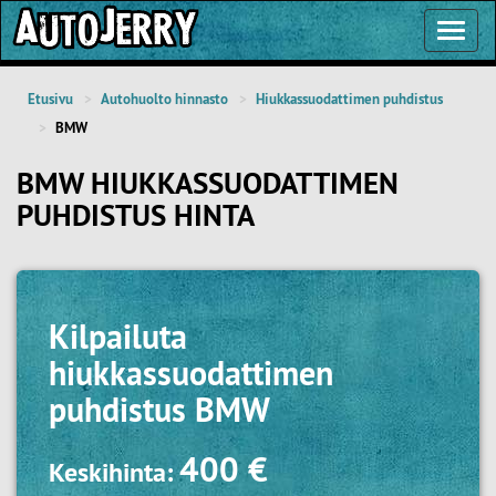
Toggl
Navig
Etusivu
Autohuolto hinnasto
Hiukkassuodattimen puhdistus
BMW
BMW HIUKKASSUODATTIMEN
PUHDISTUS HINTA
Kilpailuta
hiukkassuodattimen
puhdistus BMW
400 €
Keskihinta: