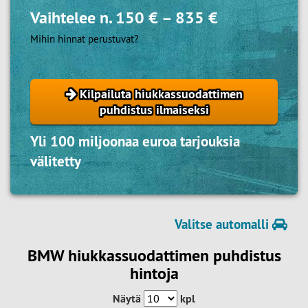
Vaihtelee n.
150 €
–
835 €
Mihin hinnat perustuvat?
Kilpailuta hiukkassuodattimen
puhdistus ilmaiseksi
Yli 100 miljoonaa euroa tarjouksia
välitetty
Valitse automalli
BMW hiukkassuodattimen puhdistus
hintoja
Näytä
kpl