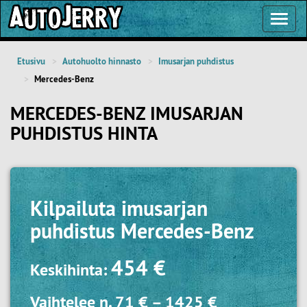
Toggl
Navig
Etusivu
Autohuolto hinnasto
Imusarjan puhdistus
Mercedes-Benz
MERCEDES-BENZ IMUSARJAN
PUHDISTUS HINTA
Kilpailuta
imusarjan
puhdistus Mercedes-Benz
454 €
Keskihinta:
Vaihtelee n.
71 €
–
1425 €