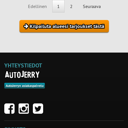
Edellinen
1
2
Seuraava
Kilpailuta alueesi tarjoukset tästä
YHTEYSTIEDOT
AutoJerryn asiakaspalvelu