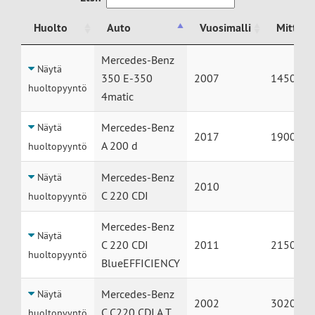
Huolto
Auto
Vuosimalli
Mittari
Huolto
Auto
Vuosimalli
Mittari
Mercedes-Benz
Näytä
350 E-350
2007
145000
huoltopyyntö
4matic
Mercedes-Benz
Näytä
2017
190000
A 200 d
huoltopyyntö
Mercedes-Benz
Näytä
2010
C 220 CDI
huoltopyyntö
Mercedes-Benz
Näytä
C 220 CDI
2011
215000
huoltopyyntö
BlueEFFICIENCY
Mercedes-Benz
Näytä
2002
302000
C C220 CDI A T
huoltopyyntö