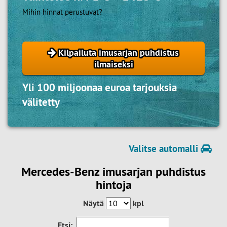
Mihin hinnat perustuvat?
Kilpailuta imusarjan puhdistus
ilmaiseksi
Yli 100 miljoonaa euroa tarjouksia
välitetty
Valitse automalli
Mercedes-Benz imusarjan puhdistus
hintoja
Näytä
kpl
Etsi: