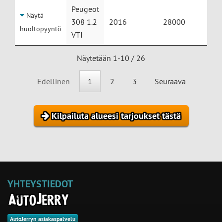
Peugeot
Näytä
308 1.2
2016
28000
huoltopyyntö
VTI
Näytetään 1-10 / 26
Edellinen
1
2
3
Seuraava
Kilpailuta alueesi tarjoukset tästä
YHTEYSTIEDOT
AutoJerryn asiakaspalvelu