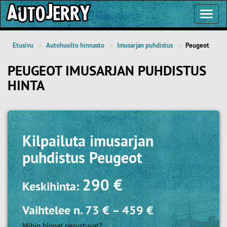
Toggl
Navig
Etusivu
Autohuolto hinnasto
Imusarjan puhdistus
Peugeot
PEUGEOT IMUSARJAN PUHDISTUS
HINTA
Kilpailuta
imusarjan
puhdistus Peugeot
290 €
Keskihinta:
Vaihtelee n.
73 €
–
459 €
Mihin hinnat perustuvat?