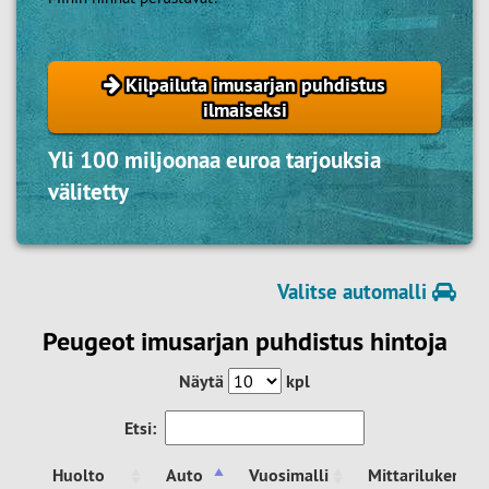
Kilpailuta imusarjan puhdistus
ilmaiseksi
Yli 100 miljoonaa euroa tarjouksia
välitetty
Valitse automalli
Peugeot imusarjan puhdistus hintoja
Näytä
kpl
Etsi:
Huolto
Auto
Vuosimalli
Mittarilukema