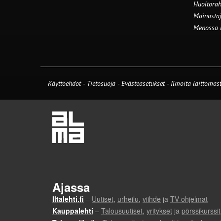
Huoltorah
Mainostaj
Menossa
Käyttöehdot
-
Tietosuoja
-
Evästeasetukset
-
Ilmoita laittomast