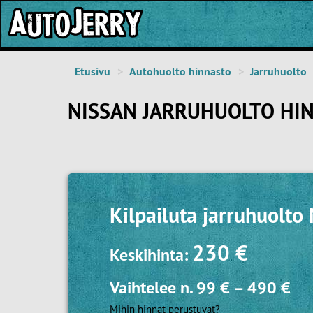
Etusivu
Autohuolto hinnasto
Jarruhuolto
NISSAN JARRUHUOLTO HI
Kilpailuta
jarruhuolto 
230 €
Keskihinta:
Vaihtelee n.
99 €
–
490 €
Mihin hinnat perustuvat?