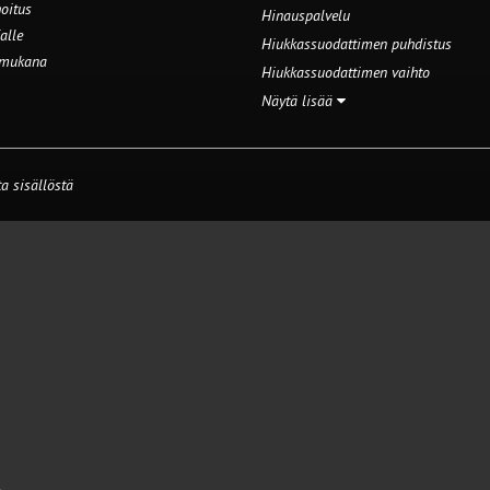
oitus
Hinauspalvelu
alle
Hiukkassuodattimen puhdistus
 mukana
Hiukkassuodattimen vaihto
Näytä lisää
a sisällöstä