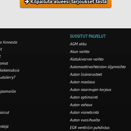
Kilpailuta alueesi tarjoukset tästä
SUOSITUT PALVELUT
o hinnasto
AGM akku
t
Akun vaihto
t
Alatukivarren vaihto
aamot
Automaattivaihteiston öljynvaihto
 kokemuksia
Auton lisävarusteet
utoJerry?
Auton maalaus
Auton naarmujen korjaus
rjaamoille
Auton optimointi
Auton vahaus
kaisut
Auton vianetsintä
Auton vuosihuolto
ntöjä
EGR venttiilin puhdistus