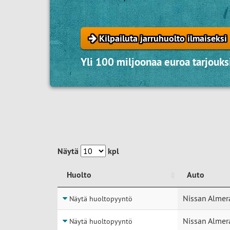
Kilpailuta jarruhuolto ilmaiseksi
Yli 100 miljoonaa euroa tarjouksi
Näytä
kpl
Huolto
Auto
Huolto
Auto
Nissan Almer
Näytä huoltopyyntö
Nissan Almer
Näytä huoltopyyntö