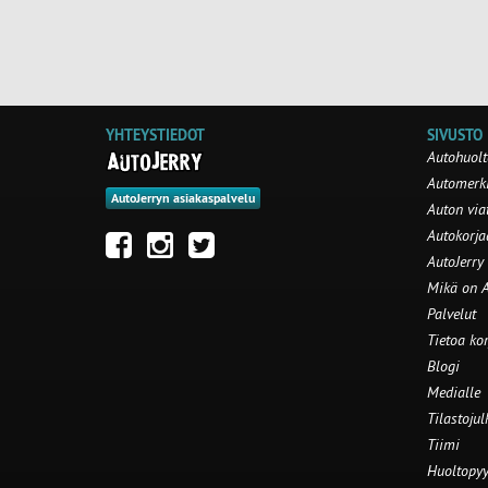
YHTEYSTIEDOT
SIVUSTO
Autohuolt
Automerki
AutoJerryn asiakaspalvelu
Auton via
Autokorj
AutoJerry
Mikä on A
Palvelut
Tietoa ko
Blogi
Medialle
Tilastojul
Tiimi
Huoltopyy