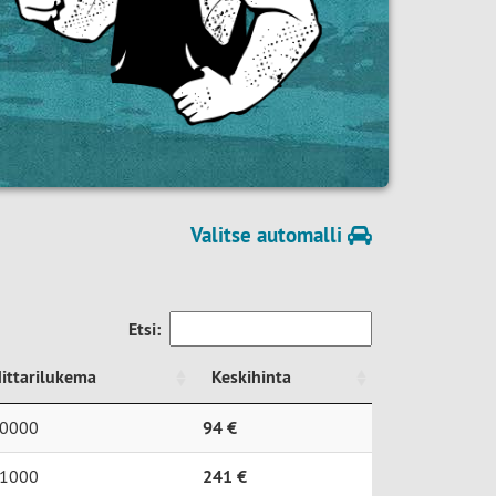
Valitse automalli
Etsi:
ittarilukema
Keskihinta
ittarilukema
Keskihinta
0000
94 €
1000
241 €