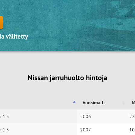
a välitetty
Nissan jarruhuolto hintoja
Vuosimalli
M
Vuosimalli
M
a 1.5
2006
22
a 1.5
2007
10