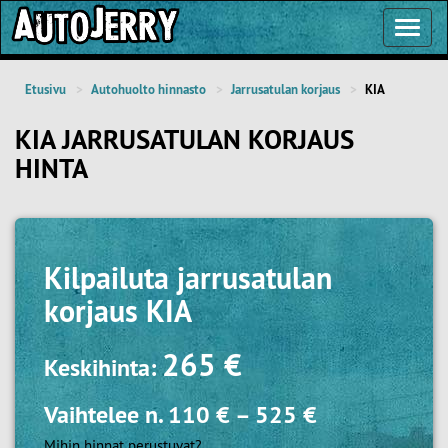
Toggl
Navig
Etusivu
Autohuolto hinnasto
Jarrusatulan korjaus
KIA
KIA JARRUSATULAN KORJAUS
HINTA
Kilpailuta
jarrusatulan
korjaus KIA
265 €
Keskihinta:
Vaihtelee n.
110 €
–
525 €
Mihin hinnat perustuvat?