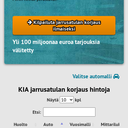
Kilpailuta jarrusatulan korjaus
ilmaiseksi
Yli 100 miljoonaa euroa tarjouksia
välitetty
Valitse automalli
KIA jarrusatulan korjaus hintoja
Näytä
kpl
Etsi:
Huolto
Auto
Vuosimalli
Mittarilukem