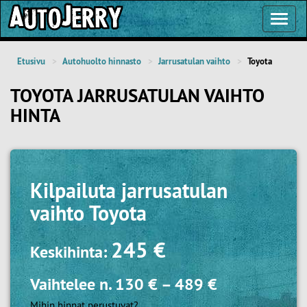
Toggl
Navig
Etusivu
Autohuolto hinnasto
Jarrusatulan vaihto
Toyota
TOYOTA JARRUSATULAN VAIHTO
HINTA
Kilpailuta
jarrusatulan
vaihto Toyota
245 €
Keskihinta:
Vaihtelee n.
130 €
–
489 €
Mihin hinnat perustuvat?