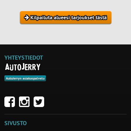
Kilpailuta alueesi tarjoukset tästä
YHTEYSTIEDOT
AutoJerryn asiakaspalvelu
SIVUSTO