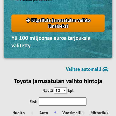
Kilpailuta jarrusatulan vaihto
ilmaiseksi
Yli 100 miljoonaa euroa tarjouksia
välitetty
Valitse automalli
Toyota jarrusatulan vaihto hintoja
Näytä
kpl
Etsi:
Huolto
Auto
Vuosimalli
Mittarilukema