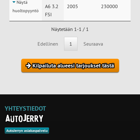
Näytä
A6 3.2
2005
230000
huoltopyyntö
FSI
Näytetään 1-1 / 1
Edellinen
1
Seuraava
Kilpailuta alueesi tarjoukset tästä
YHTEYSTIEDOT
AutoJerryn asiakaspalvelu