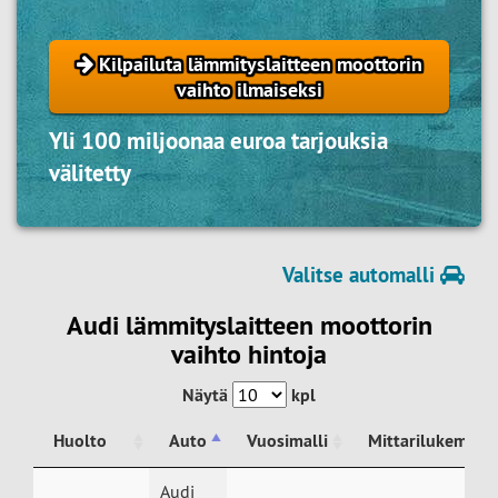
Kilpailuta lämmityslaitteen moottorin
vaihto ilmaiseksi
Yli 100 miljoonaa euroa tarjouksia
välitetty
Valitse automalli
Audi lämmityslaitteen moottorin
vaihto hintoja
Näytä
kpl
Huolto
Auto
Vuosimalli
Mittarilukema
Huolto
Auto
Vuosimalli
Mittarilukema
Audi