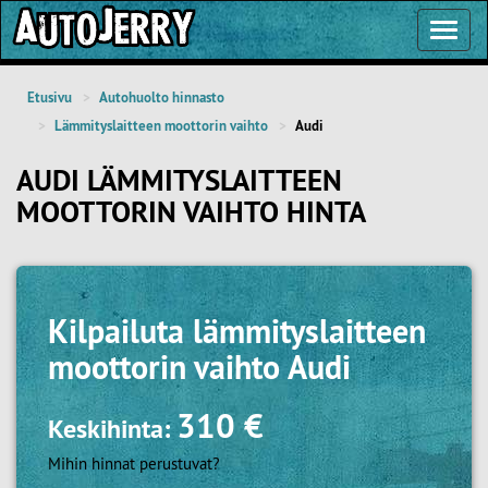
Toggl
Navig
Etusivu
Autohuolto hinnasto
Lämmityslaitteen moottorin vaihto
Audi
AUDI LÄMMITYSLAITTEEN
MOOTTORIN VAIHTO HINTA
Kilpailuta
lämmityslaitteen
moottorin vaihto Audi
310 €
Keskihinta:
Mihin hinnat perustuvat?