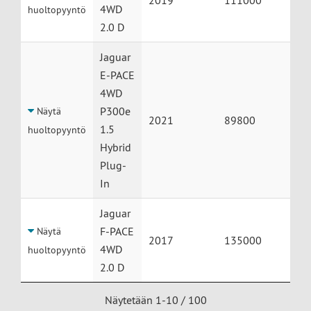
2019
111000
4WD
huoltopyyntö
2.0 D
Jaguar
E-PACE
4WD
P300e
Näytä
2021
89800
1.5
huoltopyyntö
Hybrid
Plug-
In
Jaguar
F-PACE
Näytä
2017
135000
4WD
huoltopyyntö
2.0 D
Näytetään 1-10 / 100