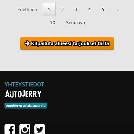
Edellinen
1
2
3
4
5
…
10
Seuraava
Kilpailuta alueesi tarjoukset tästä
YHTEYSTIEDOT
AutoJerryn asiakaspalvelu