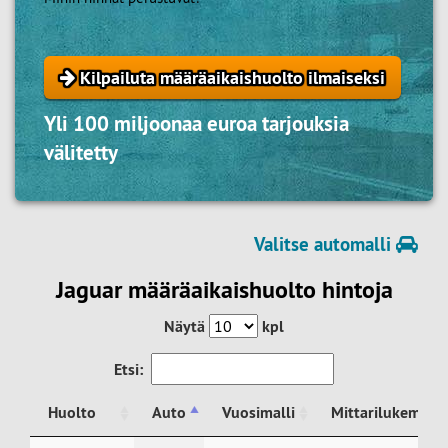
Kilpailuta määräaikaishuolto ilmaiseksi
Yli 100 miljoonaa euroa tarjouksia
välitetty
Valitse automalli
Jaguar määräaikaishuolto hintoja
Näytä
kpl
Etsi:
Huolto
Auto
Vuosimalli
Mittarilukema