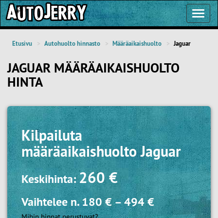
Toggl
Navig
Etusivu
Autohuolto hinnasto
Määräaikaishuolto
Jaguar
JAGUAR MÄÄRÄAIKAISHUOLTO
HINTA
Kilpailuta
määräaikaishuolto Jaguar
260 €
Keskihinta:
Vaihtelee n.
180 €
–
494 €
Mihin hinnat perustuvat?