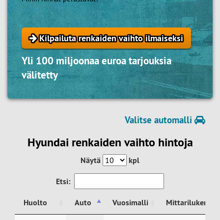
Kilpailuta renkaiden vaihto ilmaiseksi
Yli 100 miljoonaa euroa tarjouksia
välitetty
Valitse automalli
Hyundai renkaiden vaihto hintoja
Näytä
kpl
Etsi:
Huolto
Auto
Vuosimalli
Mittarilukema