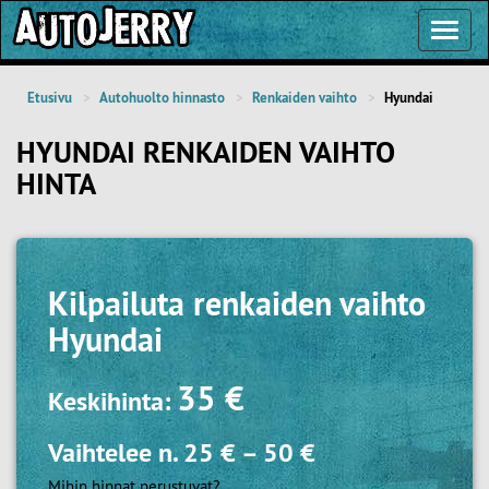
Toggl
Navig
Etusivu
Autohuolto hinnasto
Renkaiden vaihto
Hyundai
HYUNDAI RENKAIDEN VAIHTO
HINTA
Kilpailuta
renkaiden vaihto
Hyundai
35 €
Keskihinta:
Vaihtelee n.
25 €
–
50 €
Mihin hinnat perustuvat?