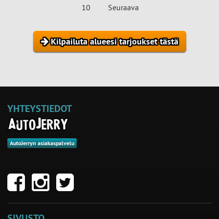
10
Seuraava
Kilpailuta alueesi tarjoukset tästä
YHTEYSTIEDOT
AutoJerryn asiakaspalvelu
SIVUSTO