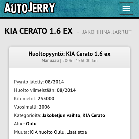
Toggl
Navig
KIA CERATO 1.6 EX
–
JAKOHIHNA, JARRUT
Huoltopyyntö: KIA Cerato 1.6 ex
Manuaali |
2006 | 156000 km
Pyyntö jätetty:
08/2014
Huolto viimeistään:
08/2014
Kilometrit:
255000
Vuosimalli:
2006
Kategorioita:
Jakoketjun vaihto
,
KIA Cerato
Alue:
Oulu
Muuta:
KIA huolto Oulu
,
Lisätietoa