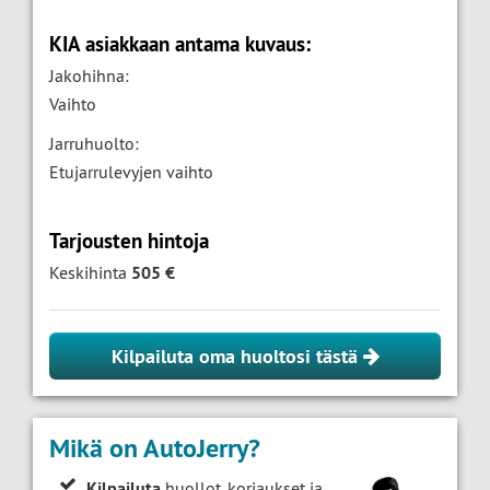
KIA asiakkaan antama kuvaus:
Jakohihna:
Vaihto
Jarruhuolto:
Etujarrulevyjen vaihto
Tarjousten hintoja
Keskihinta
505 €
Kilpailuta oma huoltosi tästä
Mikä on AutoJerry?
Kilpailuta
huollot, korjaukset ja