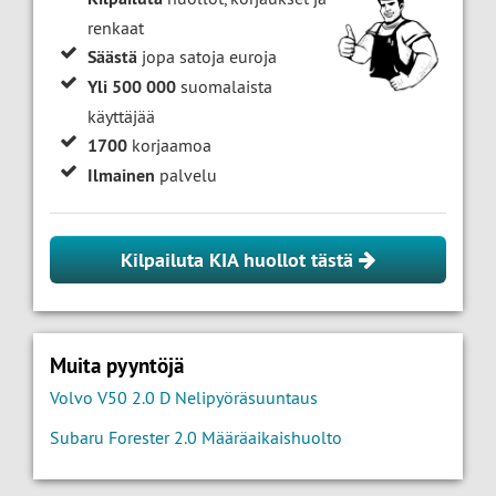
renkaat
Säästä
jopa satoja euroja
Yli 500 000
suomalaista
käyttäjää
1700
korjaamoa
Ilmainen
palvelu
Kilpailuta KIA huollot tästä
Muita pyyntöjä
Volvo V50 2.0 D Nelipyöräsuuntaus
Subaru Forester 2.0 Määräaikaishuolto