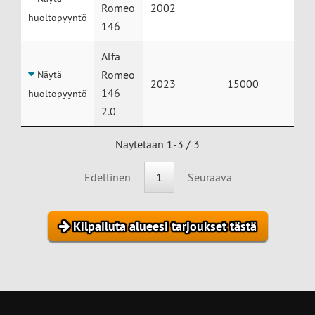
Romeo
2002
huoltopyyntö
146
Alfa
Romeo
Näytä
2023
15000
146
huoltopyyntö
2.0
Näytetään 1-3 / 3
Edellinen
1
Seuraava
Kilpailuta alueesi tarjoukset tästä