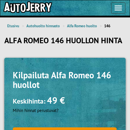
Toggl
Navig
Etusivu
Autohuolto hinnasto
Alfa Romeo huolto
146
ALFA ROMEO 146 HUOLLON HINTA
Kilpailuta
Alfa Romeo 146
huollot
49 €
Keskihinta:
Mihin hinnat perustuvat?