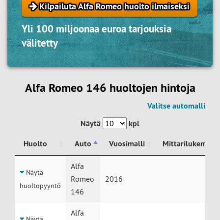
Kilpailuta Alfa Romeo huolto ilmaiseksi
Yli 100 miljoonaa euroa tarjouksia
välitetty
Alfa Romeo 146 huoltojen hintoja
Valitse automalli
Näytä
kpl
Huolto
Auto
Vuosimalli
Mittarilukema
Huolto
Auto
Vuosimalli
Mittarilukema
Alfa
Näytä
Romeo
2016
huoltopyyntö
146
Alfa
Näytä