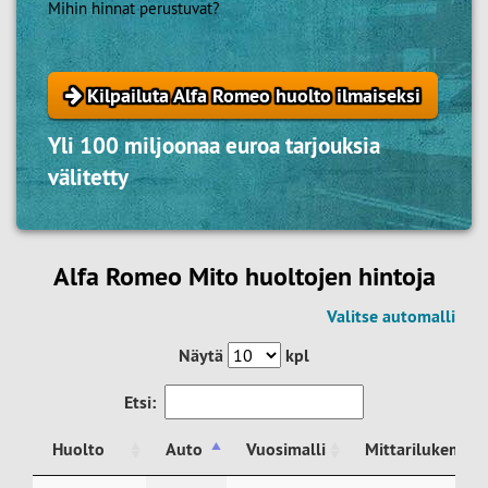
Mihin hinnat perustuvat?
Kilpailuta Alfa Romeo huolto ilmaiseksi
Yli 100 miljoonaa euroa tarjouksia
välitetty
Alfa Romeo Mito huoltojen hintoja
Valitse automalli
Näytä
kpl
Etsi:
Huolto
Auto
Vuosimalli
Mittarilukema