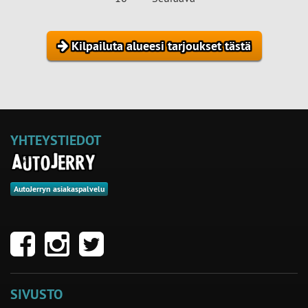
Kilpailuta alueesi tarjoukset tästä
YHTEYSTIEDOT
AutoJerryn asiakaspalvelu
SIVUSTO