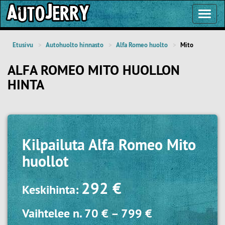
Toggl
Navig
Etusivu
Autohuolto hinnasto
Alfa Romeo huolto
Mito
ALFA ROMEO MITO HUOLLON
HINTA
Kilpailuta
Alfa Romeo Mito
huollot
292 €
Keskihinta:
Vaihtelee n.
70 €
–
799 €