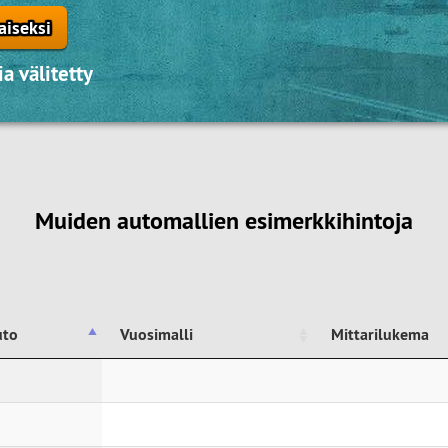
aiseksi
a välitetty
Muiden automallien esimerkkihintoja
uto
Vuosimalli
Mittarilukema
uto
Vuosimalli
Mittarilukema