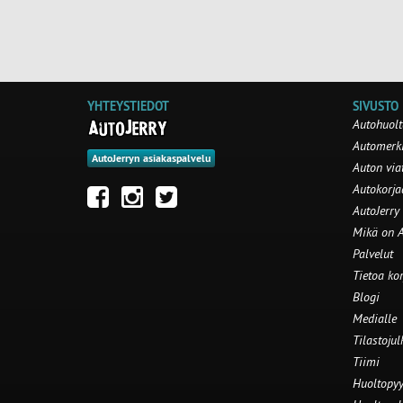
YHTEYSTIEDOT
SIVUSTO
Autohuolt
Automerki
AutoJerryn asiakaspalvelu
Auton via
Autokorj
AutoJerry
Mikä on A
Palvelut
Tietoa ko
Blogi
Medialle
Tilastojul
Tiimi
Huoltopyy