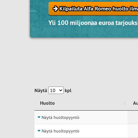
Kilpailuta Alfa Romeo huolto ilm
Yli 100 miljoonaa euroa tarjouksi
Näytä
kpl
Huolto
A
Huolto
A
Näytä huoltopyyntö
Näytä huoltopyyntö