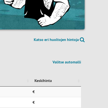
Katso eri huoltojen hintoja
Valitse automalli
Keskihinta
Keskihinta
€
€