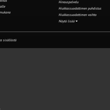
oitus
Hinauspalvelu
alle
Hiukkassuodattimen puhdistus
 mukana
Hiukkassuodattimen vaihto
Näytä lisää
a sisällöstä