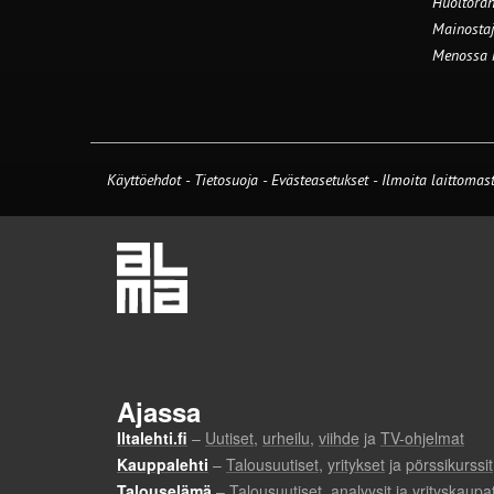
Huoltorah
Mainostaj
Menossa
Käyttöehdot
-
Tietosuoja
-
Evästeasetukset
-
Ilmoita laittomast