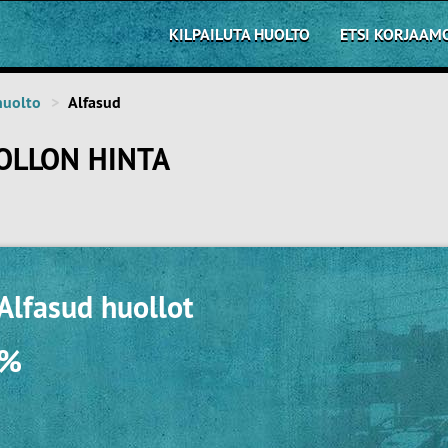
KILPAILUTA HUOLTO
ETSI KORJAAM
huolto
Alfasud
OLLON HINTA
Alfasud huollot
0%