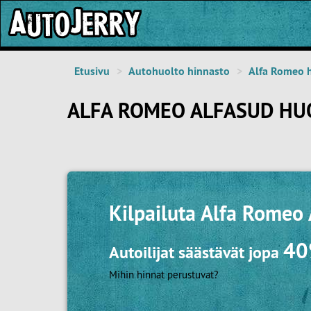
Etusivu
Autohuolto hinnasto
Alfa Romeo 
ALFA ROMEO ALFASUD HU
Kilpailuta
Alfa Romeo 
4
Autoilijat säästävät jopa
Mihin hinnat perustuvat?