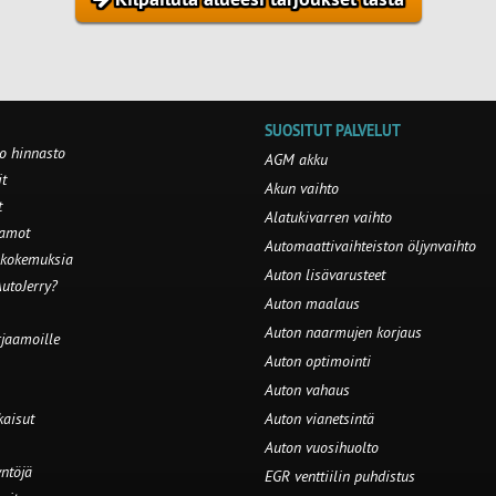
SUOSITUT PALVELUT
o hinnasto
AGM akku
t
Akun vaihto
t
Alatukivarren vaihto
aamot
Automaattivaihteiston öljynvaihto
 kokemuksia
Auton lisävarusteet
utoJerry?
Auton maalaus
Auton naarmujen korjaus
rjaamoille
Auton optimointi
Auton vahaus
kaisut
Auton vianetsintä
Auton vuosihuolto
ntöjä
EGR venttiilin puhdistus