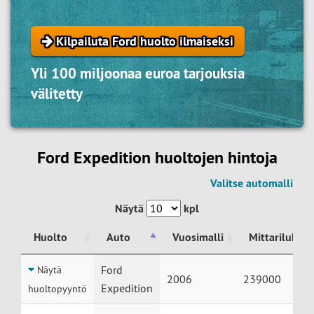
Kilpailuta Ford huolto ilmaiseksi
Yli 100 miljoonaa euroa tarjouksia
välitetty
Ford Expedition huoltojen hintoja
Valitse automalli
Näytä
kpl
Huolto
Auto
Vuosimalli
Mittarilukem
Huolto
Auto
Vuosimalli
Mittarilukem
Ford
Näytä
2006
239000
Expedition
huoltopyyntö