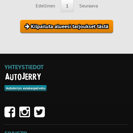
Edellinen
1
Seuraava
Kilpailuta alueesi tarjoukset tästä
YHTEYSTIEDOT
AutoJerryn asiakaspalvelu