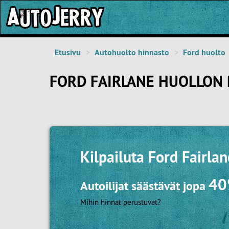
Etusivu
Autohuolto hinnasto
Ford huolto
FORD FAIRLANE HUOLLON 
Kilpailuta
Ford Fairlan
4
Autoilijat säästävät jopa
Mihin hinnat perustuvat?