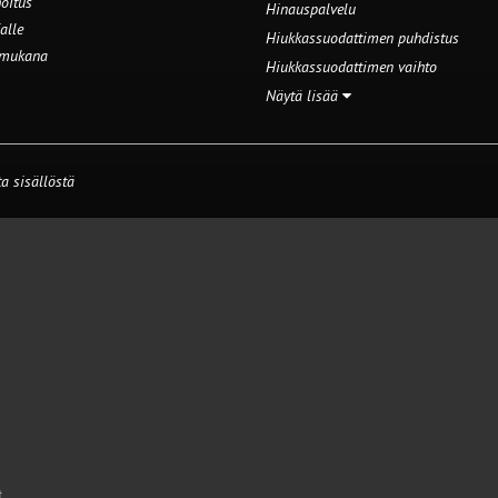
oitus
Hinauspalvelu
alle
Hiukkassuodattimen puhdistus
 mukana
Hiukkassuodattimen vaihto
Näytä lisää
a sisällöstä