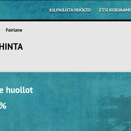
KILPAILUTA HUOLTO
ETSI KORJAAM
Fairlane
HINTA
e huollot
0%