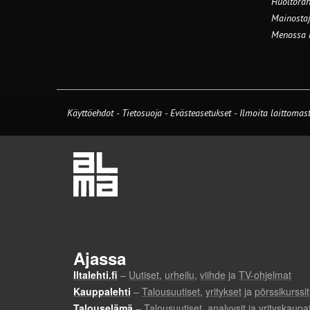
Huoltorah
Mainostaj
Menossa
Käyttöehdot
-
Tietosuoja
-
Evästeasetukset
-
Ilmoita laittomast