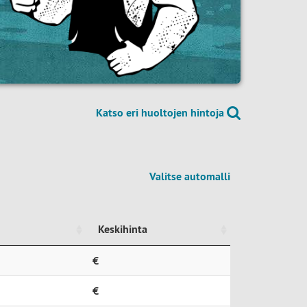
Katso eri huoltojen hintoja
Valitse automalli
Keskihinta
Keskihinta
€
€