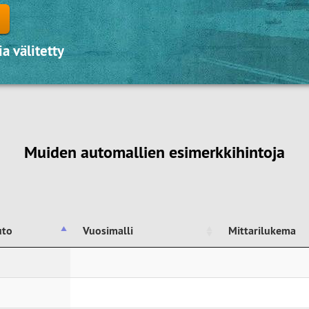
a välitetty
Muiden automallien esimerkkihintoja
uto
Vuosimalli
Mittarilukema
uto
Vuosimalli
Mittarilukema