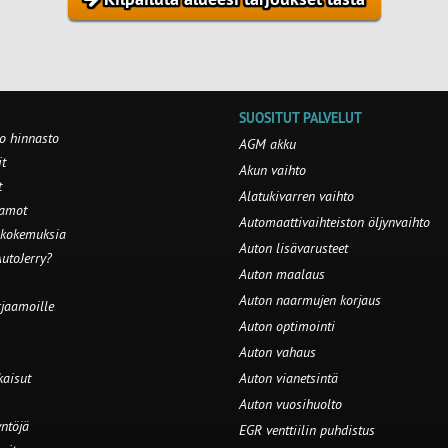
SUOSITUT PALVELUT
o hinnasto
AGM akku
t
Akun vaihto
t
Alatukivarren vaihto
aamot
Automaattivaihteiston öljynvaihto
 kokemuksia
Auton lisävarusteet
utoJerry?
Auton maalaus
Auton naarmujen korjaus
rjaamoille
Auton optimointi
Auton vahaus
kaisut
Auton vianetsintä
Auton vuosihuolto
ntöjä
EGR venttiilin puhdistus