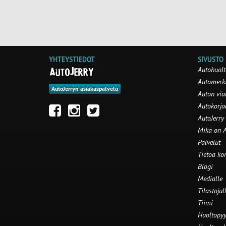
YHTEYSTIEDOT
SIVUSTO
Autohuolt
Automerki
AutoJerryn asiakaspalvelu
Auton via
Autokorj
AutoJerry
Mikä on A
Palvelut
Tietoa ko
Blogi
Medialle
Tilastojul
Tiimi
Huoltopyy