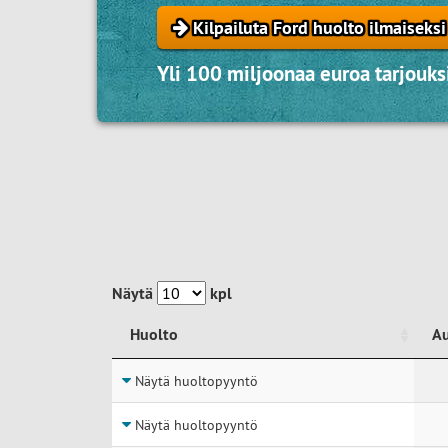
Kilpailuta Ford huolto ilmaiseksi
Yli 100 miljoonaa euroa tarjouksi
Näytä
kpl
Huolto
A
Huolto
A
Näytä huoltopyyntö
Näytä huoltopyyntö