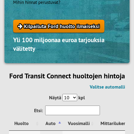
Mihin hinnat perustuvat?
Kilpailuta Ford huolto ilmaiseksi
Yli 100 miljoonaa euroa tarjouksia
välitetty
Ford Transit Connect huoltojen hintoja
Valitse automalli
Näytä
kpl
Etsi:
Huolto
Auto
Vuosimalli
Mittarilukema