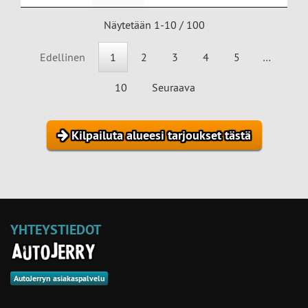
Näytetään 1-10 / 100
Edellinen
1
2
3
4
5
…
10
Seuraava
Kilpailuta alueesi tarjoukset tästä
YHTEYSTIEDOT
AutoJerryn asiakaspalvelu