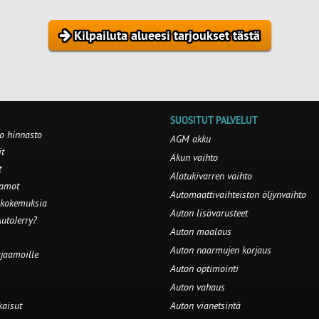
Kilpailuta alueesi tarjoukset tästä
SUOSITUT PALVELUT
o hinnasto
AGM akku
t
Akun vaihto
t
Alatukivarren vaihto
aamot
Automaattivaihteiston öljynvaihto
 kokemuksia
Auton lisävarusteet
utoJerry?
Auton maalaus
Auton naarmujen korjaus
rjaamoille
Auton optimointi
Auton vahaus
kaisut
Auton vianetsintä