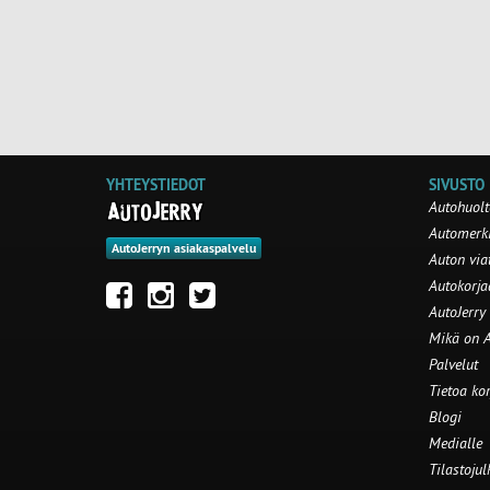
YHTEYSTIEDOT
SIVUSTO
Autohuolt
Automerki
AutoJerryn asiakaspalvelu
Auton via
Autokorj
AutoJerry
Mikä on A
Palvelut
Tietoa ko
Blogi
Medialle
Tilastojul