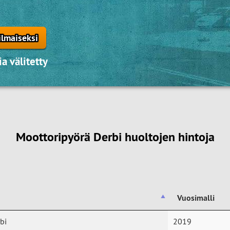
ilmaiseksi
a välitetty
Moottoripyörä Derbi huoltojen hintoja
Vuosimalli
Vuosimalli
bi
2019