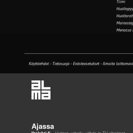
Tiimi
Huoltopyy
Huoltorah
Mainostaj
Menossa
Käyttöehdot
-
Tietosuoja
-
Evästeasetukset
-
Ilmoita laittomast