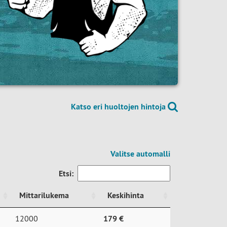
Katso eri huoltojen hintoja
Valitse automalli
Etsi:
Mittarilukema
Keskihinta
Mittarilukema
Keskihinta
12000
179 €