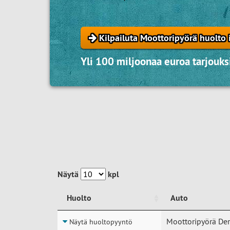
Kilpailuta Moottoripyörä huolto 
Yli 100 miljoonaa euroa tarjouksi
Näytä
kpl
Huolto
Auto
Huolto
Auto
Moottoripyörä Der
Näytä huoltopyyntö