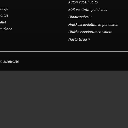
Auton vuosihuolto
ntöjä
EGR venttiilin puhdistus
oitus
Hinauspalvelu
alle
Hiukkassuodattimen puhdistus
 mukana
Hiukkassuodattimen vaihto
Näytä lisää
a sisällöstä