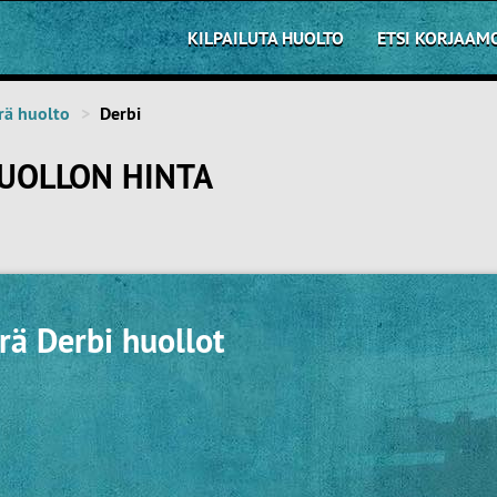
KILPAILUTA HUOLTO
ETSI KORJAAM
rä huolto
Derbi
UOLLON HINTA
rä Derbi huollot