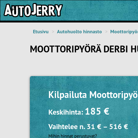
Etusivu
Autohuolto hinnasto
Moottoripyö
MOOTTORIPYÖRÄ DERBI H
Kilpailuta
Moottoripyö
185 €
Keskihinta:
Vaihtelee n.
31 €
–
516 €
Mihin hinnat perustuvat?