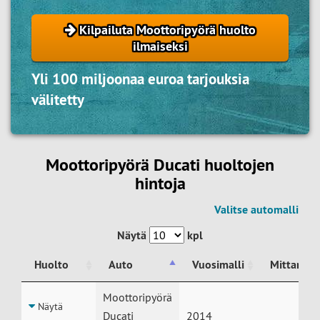
Kilpailuta Moottoripyörä huolto
ilmaiseksi
Yli 100 miljoonaa euroa tarjouksia
välitetty
Moottoripyörä Ducati huoltojen
hintoja
Valitse automalli
Näytä
kpl
Huolto
Auto
Vuosimalli
Mittarilu
Huolto
Auto
Vuosimalli
Mittarilu
Moottoripyörä
Näytä
Ducati
2014