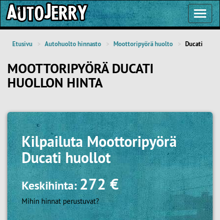
Toggl
Navig
Etusivu
Autohuolto hinnasto
Moottoripyörä huolto
Ducati
MOOTTORIPYÖRÄ DUCATI
HUOLLON HINTA
Kilpailuta
Moottoripyörä
Ducati huollot
272 €
Keskihinta:
Mihin hinnat perustuvat?