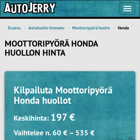
Toggl
Navig
Etusivu
Autohuolto hinnasto
Moottoripyörä huolto
Honda
MOOTTORIPYÖRÄ HONDA
HUOLLON HINTA
Kilpailuta
Moottoripyörä
Honda huollot
197 €
Keskihinta:
Vaihtelee n.
60 €
–
535 €