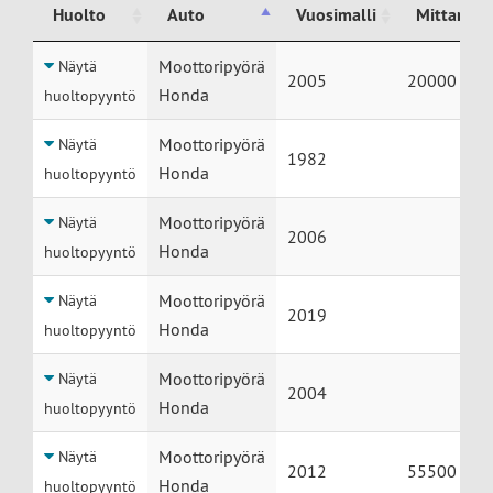
Huolto
Auto
Vuosimalli
Mittarilu
Huolto
Auto
Vuosimalli
Mittarilu
Moottoripyörä
Näytä
2005
20000
Honda
huoltopyyntö
Moottoripyörä
Näytä
1982
Honda
huoltopyyntö
Moottoripyörä
Näytä
2006
Honda
huoltopyyntö
Moottoripyörä
Näytä
2019
Honda
huoltopyyntö
Moottoripyörä
Näytä
2004
Honda
huoltopyyntö
Moottoripyörä
Näytä
2012
55500
Honda
huoltopyyntö