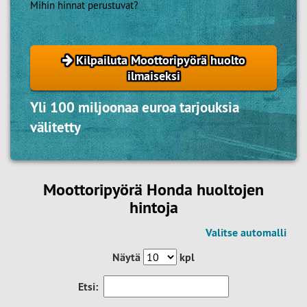
Mihin hinnat perustuvat?
Kilpailuta Moottoripyörä huolto
ilmaiseksi
Yli 100 miljoonaa euroa tarjouksia
välitetty
Moottoripyörä Honda huoltojen
hintoja
Valitse automalli
Näytä
kpl
Etsi: