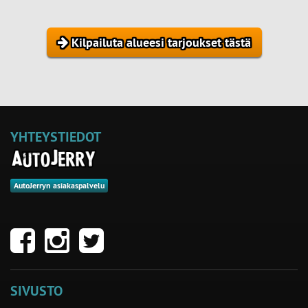
Kilpailuta alueesi tarjoukset tästä
YHTEYSTIEDOT
AutoJerryn asiakaspalvelu
SIVUSTO