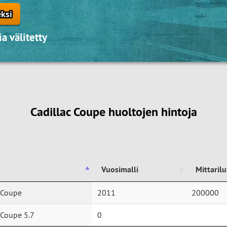
eksi
a välitetty
Cadillac Coupe huoltojen hintoja
Vuosimalli
Mittaril
Vuosimalli
Mittaril
 Coupe
2011
200000
 Coupe 5.7
0