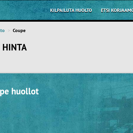
KILPAILUTA HUOLTO
ETSI KORJAAM
lto
Coupe
 HINTA
pe huollot