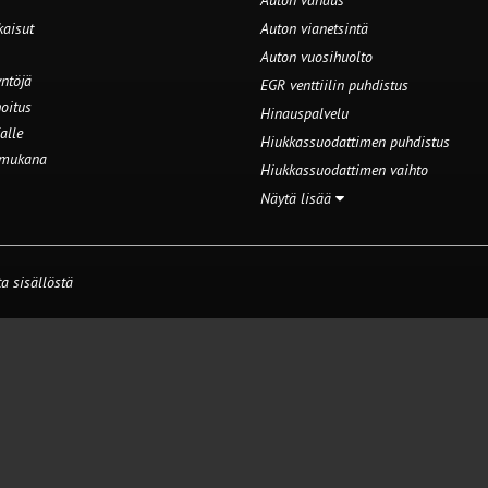
Auton vahaus
kaisut
Auton vianetsintä
Auton vuosihuolto
ntöjä
EGR venttiilin puhdistus
oitus
Hinauspalvelu
alle
Hiukkassuodattimen puhdistus
 mukana
Hiukkassuodattimen vaihto
Näytä lisää
a sisällöstä