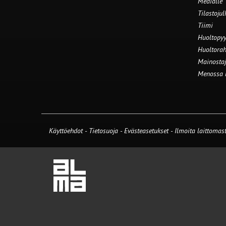
Medialle
Tilastojul
Tiimi
Huoltopyy
Huoltorah
Mainostaj
Menossa
Käyttöehdot
-
Tietosuoja
-
Evästeasetukset
-
Ilmoita laittomast