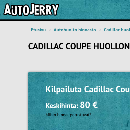
Etusivu
Autohuolto hinnasto
Cadillac huo
CADILLAC COUPE HUOLLON
Kilpailuta
Cadillac Cou
80 €
Keskihinta:
Mihin hinnat perustuvat?