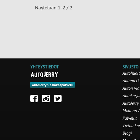
Näytetään 1-2 / 2
YHTEYSTIEDOT
SIVUSTO
Autohuolt
Automerki
AutoJerryn asiakaspalvelu
Auton via
Autokorj
AutoJerry
Mikä on A
Palvelut
Tietoa ko
Blogi