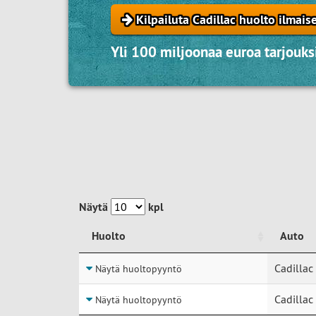
Kilpailuta Cadillac huolto ilmais
Yli 100 miljoonaa euroa tarjouksi
Näytä
kpl
Huolto
Auto
Huolto
Auto
Cadillac
Näytä huoltopyyntö
Cadillac
Näytä huoltopyyntö