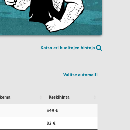
Katso eri huoltojen hintoja
Valitse automalli
ukema
Keskihinta
ukema
Keskihinta
349 €
82 €