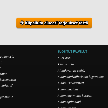
Kilpailuta alueesi tarjoukset tästä
SUOSITUT PALVELUT
o hinnasto
AGM akku
t
Akun vaihto
t
Alatukivarren vaihto
aamot
Automaattivaihteiston öljynvaihto
 kokemuksia
Auton lisävarusteet
utoJerry?
Auton maalaus
Auton naarmujen korjaus
rjaamoille
Auton optimointi