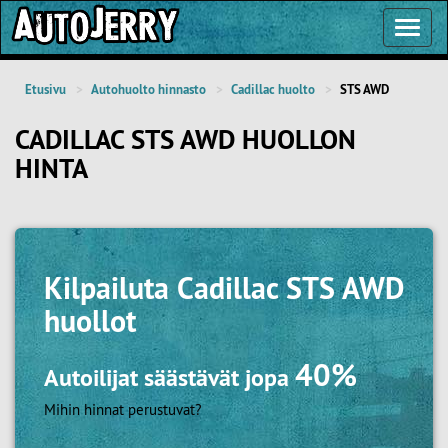
Toggl
Navig
Etusivu
Autohuolto hinnasto
Cadillac huolto
STS AWD
CADILLAC STS AWD HUOLLON
HINTA
Kilpailuta
Cadillac STS AWD
huollot
40%
Autoilijat säästävät jopa
Mihin hinnat perustuvat?