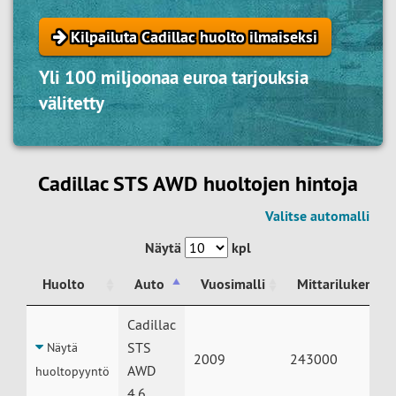
Kilpailuta Cadillac huolto ilmaiseksi
Yli 100 miljoonaa euroa tarjouksia
välitetty
Cadillac STS AWD huoltojen hintoja
Valitse automalli
Näytä
kpl
Huolto
Auto
Vuosimalli
Mittarilukema
Huolto
Auto
Vuosimalli
Mittarilukema
Cadillac
STS
Näytä
2009
243000
AWD
huoltopyyntö
4.6