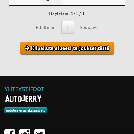
Näytetään 1-1 / 1
Edellinen
1
Seuraava
Kilpailuta alueesi tarjoukset tästä
YHTEYSTIEDOT
AutoJerryn asiakaspalvelu