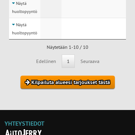
Näytä
huoltopyyntö
Näytä
huoltopyyntö
Näytetään 1-10 / 10
Edellinen
1
Seuraava
Kilpailuta alueesi tarjoukset tästä
YHTEYSTIEDOT