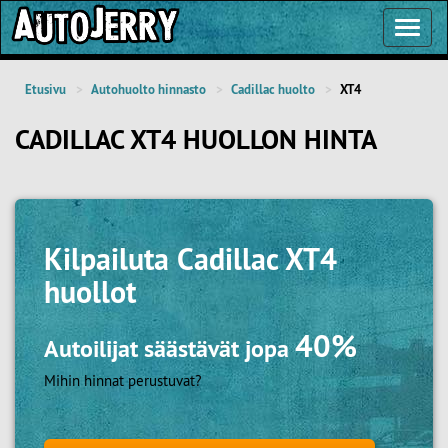
Toggl
Navig
Etusivu
Autohuolto hinnasto
Cadillac huolto
XT4
CADILLAC XT4 HUOLLON HINTA
Kilpailuta
Cadillac XT4
huollot
40%
Autoilijat säästävät jopa
Mihin hinnat perustuvat?