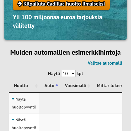
Kilpailuta Cadillac huolto ilmaiseksi
Yli 100 miljoonaa euroa tarjouksia
välitetty
Muiden automallien esimerkkihintoja
Valitse automalli
Näytä
kpl
Huolto
Auto
Vuosimalli
Mittarilukema
Huolto
Auto
Vuosimalli
Mittarilukema
Näytä
huoltopyyntö
Näytä
huoltopyyntö