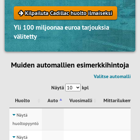
Kilpailuta Cadillac huolto ilmaiseksi
Yli 100 miljoonaa euroa tarjouksia
välitetty
Muiden automallien esimerkkihintoja
Valitse automalli
Näytä
kpl
Huolto
Auto
Vuosimalli
Mittarilukema
Huolto
Auto
Vuosimalli
Mittarilukema
Näytä
huoltopyyntö
Näytä