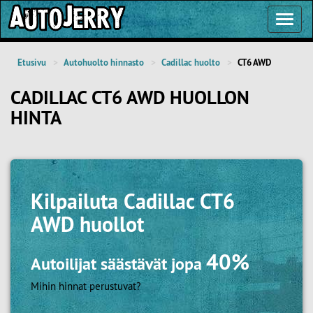
Toggl
Navig
Etusivu
Autohuolto hinnasto
Cadillac huolto
CT6 AWD
CADILLAC CT6 AWD HUOLLON
HINTA
Kilpailuta
Cadillac CT6
AWD huollot
40%
Autoilijat säästävät jopa
Mihin hinnat perustuvat?