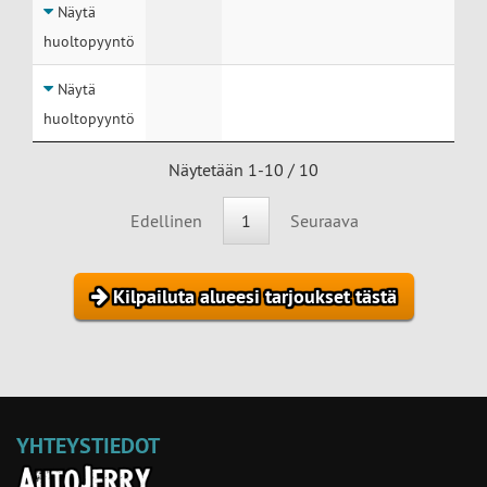
Näytä
huoltopyyntö
Näytä
huoltopyyntö
Näytetään 1-10 / 10
Edellinen
1
Seuraava
Kilpailuta alueesi tarjoukset tästä
YHTEYSTIEDOT