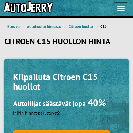
Toggl
Navig
Etusivu
Autohuolto hinnasto
Citroen huolto
C15
CITROEN C15 HUOLLON HINTA
Kilpailuta
Citroen C15
huollot
40%
Autoilijat säästävät jopa
Mihin hinnat perustuvat?