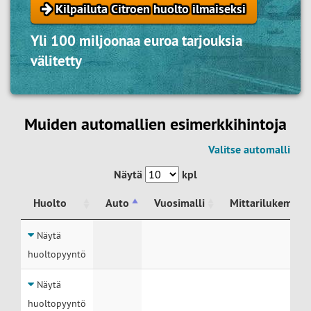
Kilpailuta Citroen huolto ilmaiseksi
Yli 100 miljoonaa euroa tarjouksia
välitetty
Muiden automallien esimerkkihintoja
Valitse automalli
Näytä
kpl
Huolto
Auto
Vuosimalli
Mittarilukema
Huolto
Auto
Vuosimalli
Mittarilukema
Näytä
huoltopyyntö
Näytä
huoltopyyntö