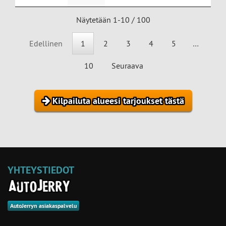
Näytetään 1-10 / 100
Edellinen
1
2
3
4
5
…
10
Seuraava
Kilpailuta alueesi tarjoukset tästä
YHTEYSTIEDOT
AutoJerryn asiakaspalvelu