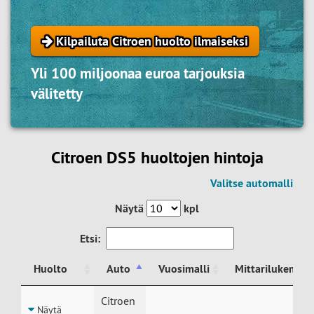
Kilpailuta Citroen huolto ilmaiseksi
Yli 100 miljoonaa euroa tarjouksia
välitetty
Citroen DS5 huoltojen hintoja
Valitse automalli
Näytä
kpl
Etsi:
Huolto
Auto
Vuosimalli
Mittarilukema
Huolto
Auto
Vuosimalli
Mittarilukema
Citroen
Näytä