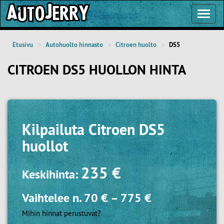
Toggl
Navig
Etusivu
Autohuolto hinnasto
Citroen huolto
DS5
CITROEN DS5 HUOLLON HINTA
Kilpailuta
Citroen DS5
huollot
235 €
Keskihinta:
Vaihtelee n.
70 €
–
775 €
Mihin hinnat perustuvat?