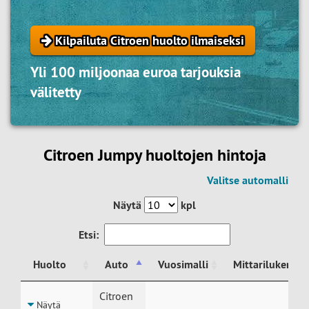
Kilpailuta Citroen huolto ilmaiseksi
Yli 100 miljoonaa euroa tarjouksia
välitetty
Citroen Jumpy huoltojen hintoja
Valitse automalli
Näytä
kpl
Etsi:
Huolto
Auto
Vuosimalli
Mittarilukema
Huolto
Auto
Vuosimalli
Mittarilukema
Citroen
Näytä