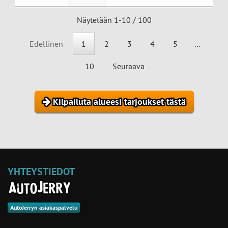
Näytetään 1-10 / 100
Edellinen
1
2
3
4
5
…
10
Seuraava
Kilpailuta alueesi tarjoukset tästä
YHTEYSTIEDOT
AutoJerryn asiakaspalvelu