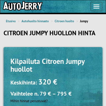
Toggl
Navig
Etusivu
Autohuolto hinnasto
Citroen huolto
Jumpy
CITROEN JUMPY HUOLLON HINTA
Kilpailuta
Citroen Jumpy
huollot
320 €
Keskihinta:
Vaihtelee n.
79 €
–
795 €
Mihin hinnat perustuvat?