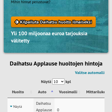
Mihin hinnat perustuvat?
Kilpailuta Daihatsu huolto ilmaiseksi
Yli 100 miljoonaa euroa tarjouksia
välitetty
Daihatsu Applause huoltojen hintoja
Valitse automalli
Näytä
kpl
Huolto
Auto
Vuosimalli
Mittarilukema
Huolto
Auto
Vuosimalli
Mittarilukema
Daihatsu
Näytä
Applause
0