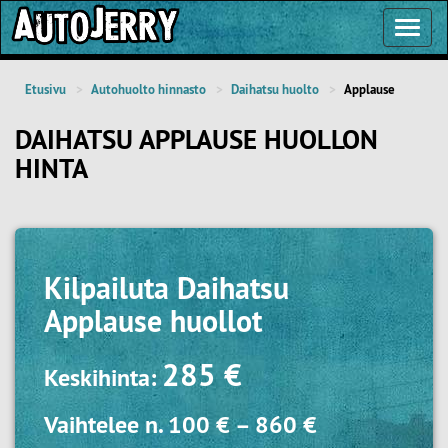
Toggl
Navig
Etusivu
Autohuolto hinnasto
Daihatsu huolto
Applause
DAIHATSU APPLAUSE HUOLLON
HINTA
Kilpailuta
Daihatsu
Applause huollot
285 €
Keskihinta:
Vaihtelee n.
100 €
–
860 €