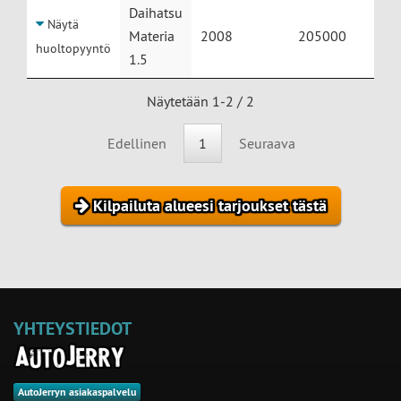
Daihatsu
Näytä
Materia
2008
205000
huoltopyyntö
1.5
Näytetään 1-2 / 2
Edellinen
1
Seuraava
Kilpailuta alueesi tarjoukset tästä
YHTEYSTIEDOT
AutoJerryn asiakaspalvelu