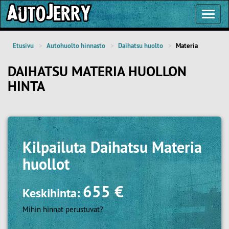
Toggl
Navig
Etusivu
Autohuolto hinnasto
Daihatsu huolto
Materia
DAIHATSU MATERIA HUOLLON
HINTA
Kilpailuta
Daihatsu Materia
huollot
655 €
Keskihinta:
Mihin hinnat perustuvat?