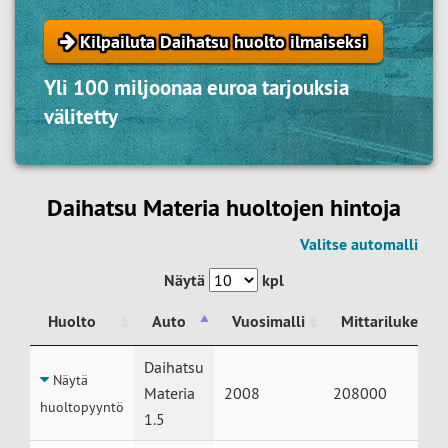
Kilpailuta Daihatsu huolto ilmaiseksi
Yli 100 miljoonaa euroa tarjouksia
välitetty
Daihatsu Materia huoltojen hintoja
Valitse automalli
Näytä
kpl
Huolto
Auto
Vuosimalli
Mittarilukema
Huolto
Auto
Vuosimalli
Mittarilukema
Daihatsu
Näytä
Materia
2008
208000
huoltopyyntö
1.5