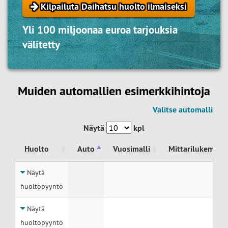
Kilpailuta Daihatsu huolto ilmaiseksi
Yli 100 miljoonaa euroa tarjouksia
välitetty
Muiden automallien esimerkkihintoja
Valitse automalli
Näytä
kpl
Huolto
Auto
Vuosimalli
Mittarilukema
Huolto
Auto
Vuosimalli
Mittarilukema
Näytä
huoltopyyntö
Näytä
huoltopyyntö