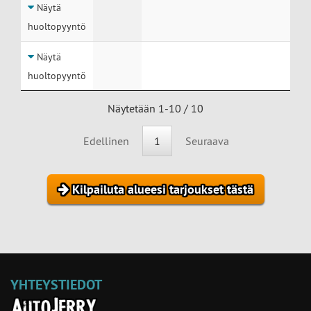
Näytä
huoltopyyntö
Näytä
huoltopyyntö
Näytetään 1-10 / 10
Edellinen
1
Seuraava
Kilpailuta alueesi tarjoukset tästä
YHTEYSTIEDOT