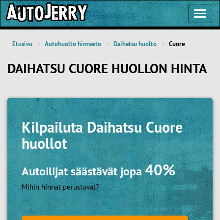
Toggl
Navig
Etusivu
Autohuolto hinnasto
Daihatsu huolto
Cuore
DAIHATSU CUORE HUOLLON HINTA
Kilpailuta
Daihatsu Cuore
huollot
40%
Autoilijat säästävät jopa
Mihin hinnat perustuvat?