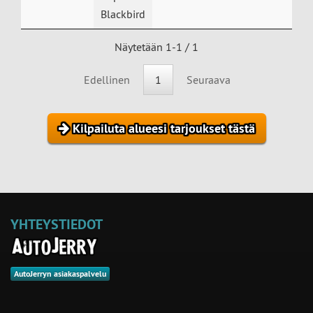
Blackbird
Näytetään 1-1 / 1
Edellinen
1
Seuraava
Kilpailuta alueesi tarjoukset tästä
YHTEYSTIEDOT
AutoJerryn asiakaspalvelu