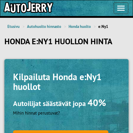
Toggl
Navig
Etusivu
Autohuolto hinnasto
Honda huolto
e:Ny1
HONDA E:NY1 HUOLLON HINTA
Kilpailuta
Honda e:Ny1
huollot
40%
Autoilijat säästävät jopa
Mihin hinnat perustuvat?