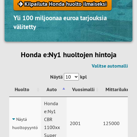
Kilpailuta Honda huolto ilmaiseksi
Yli 100 miljoonaa euroa tarjouksia
välitetty
Honda e:Ny1 huoltojen hintoja
Valitse automalli
Näytä
kpl
Huolto
Auto
Vuosimalli
Mittarilukema
Huolto
Auto
Vuosimalli
Mittarilukema
Honda
e:Ny1
CBR
Näytä
2001
125000
1100xx
huoltopyyntö
Super