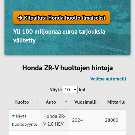
Kilpailuta Honda huolto ilmaiseksi
Yli 100 miljoonaa euroa tarjouksia
välitetty
Honda ZR-V huoltojen hintoja
Valitse automalli
Näytä
kpl
Huolto
Auto
Vuosimalli
Mittarilukem
Huolto
Auto
Vuosimalli
Mittarilukem
Honda ZR-
Näytä
2024
28000
V 2.0 HEV
huoltopyyntö