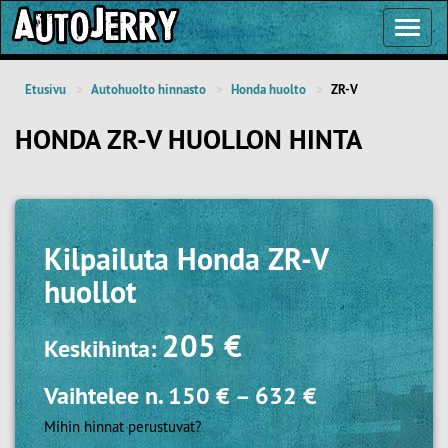
Toggl
Navig
Etusivu
Autohuolto hinnasto
Honda huolto
ZR-V
HONDA ZR-V HUOLLON HINTA
Kilpailuta
Honda ZR-V
huollot
205 €
Keskihinta:
Vaihtelee n.
150 €
–
632 €
Mihin hinnat perustuvat?