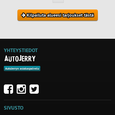
Kilpailuta alueesi tarjoukset tästä
YHTEYSTIEDOT
AutoJerryn asiakaspalvelu
SIVUSTO