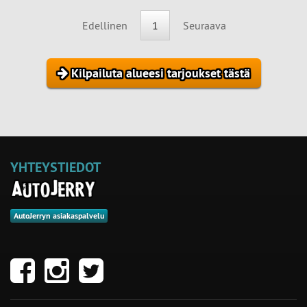
Edellinen
1
Seuraava
Kilpailuta alueesi tarjoukset tästä
YHTEYSTIEDOT
AutoJerryn asiakaspalvelu