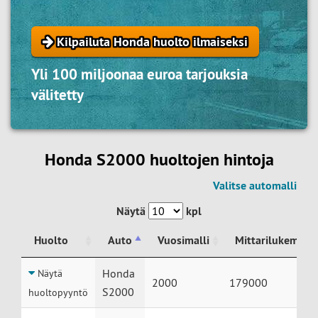
Kilpailuta Honda huolto ilmaiseksi
Yli 100 miljoonaa euroa tarjouksia
välitetty
Honda S2000 huoltojen hintoja
Valitse automalli
Näytä
kpl
Huolto
Auto
Vuosimalli
Mittarilukema
Huolto
Auto
Vuosimalli
Mittarilukema
Honda
Näytä
2000
179000
S2000
huoltopyyntö