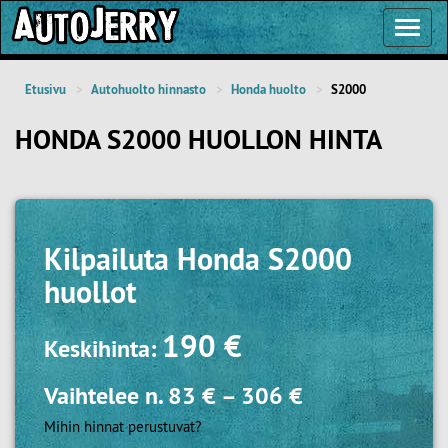
Toggl
Navig
Etusivu
Autohuolto hinnasto
Honda huolto
S2000
HONDA S2000 HUOLLON HINTA
Kilpailuta
Honda S2000
huollot
190 €
Keskihinta:
Vaihtelee n.
83 €
–
306 €
Mihin hinnat perustuvat?