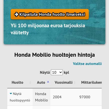
Kilpailuta Honda huolto ilmaiseksi
Yli 100 miljoonaa euroa tarjouksia
välitetty
Honda Mobilio huoltojen hintoja
Valitse automalli
Näytä
kpl
Huolto
Auto
Vuosimalli
Mittarilukema
Huolto
Auto
Vuosimalli
Mittarilukema
Honda
Näytä
2004
97000
Mobilio
huoltopyyntö