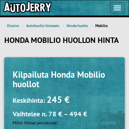
Toggl
Navig
Etusivu
Autohuolto hinnasto
Honda huolto
Mobilio
HONDA MOBILIO HUOLLON HINTA
Kilpailuta
Honda Mobilio
huollot
245 €
Keskihinta:
Vaihtelee n.
78 €
–
494 €
Mihin hinnat perustuvat?