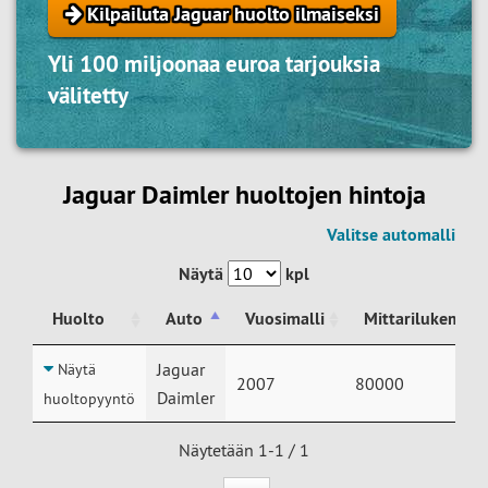
Kilpailuta Jaguar huolto ilmaiseksi
Yli 100 miljoonaa euroa tarjouksia
välitetty
Jaguar Daimler huoltojen hintoja
Valitse automalli
Näytä
kpl
Huolto
Auto
Vuosimalli
Mittarilukema
Huolto
Auto
Vuosimalli
Mittarilukema
Jaguar
Näytä
2007
80000
Daimler
huoltopyyntö
Näytetään 1-1 / 1