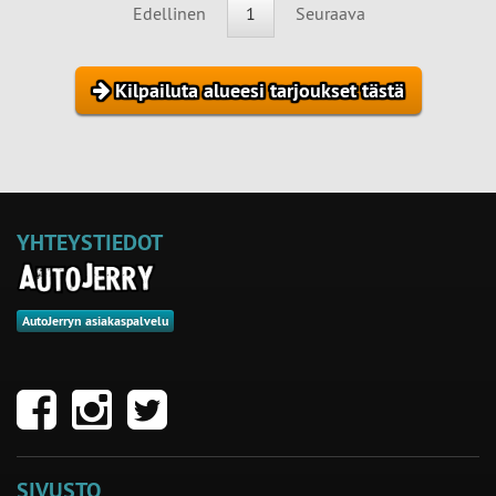
Edellinen
1
Seuraava
Kilpailuta alueesi tarjoukset tästä
YHTEYSTIEDOT
AutoJerryn asiakaspalvelu
SIVUSTO