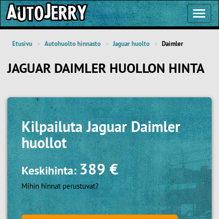
Toggl
Navig
Etusivu
Autohuolto hinnasto
Jaguar huolto
Daimler
JAGUAR DAIMLER HUOLLON HINTA
Kilpailuta
Jaguar Daimler
huollot
389 €
Keskihinta:
Mihin hinnat perustuvat?