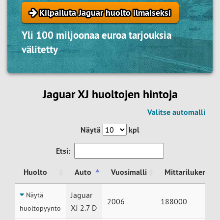
Kilpailuta Jaguar huolto ilmaiseksi
Yli 100 miljoonaa euroa tarjouksia
välitetty
Jaguar XJ huoltojen hintoja
Valitse automalli
Näytä
kpl
Etsi:
Huolto
Auto
Vuosimalli
Mittarilukema
Huolto
Auto
Vuosimalli
Mittarilukema
Jaguar
Näytä
2006
188000
XJ 2.7 D
huoltopyyntö