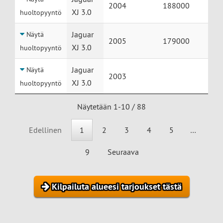
2004
188000
XJ 3.0
huoltopyyntö
Jaguar
Näytä
2005
179000
XJ 3.0
huoltopyyntö
Jaguar
Näytä
2003
XJ 3.0
huoltopyyntö
Näytetään 1-10 / 88
Edellinen
1
2
3
4
5
…
9
Seuraava
Kilpailuta alueesi tarjoukset tästä