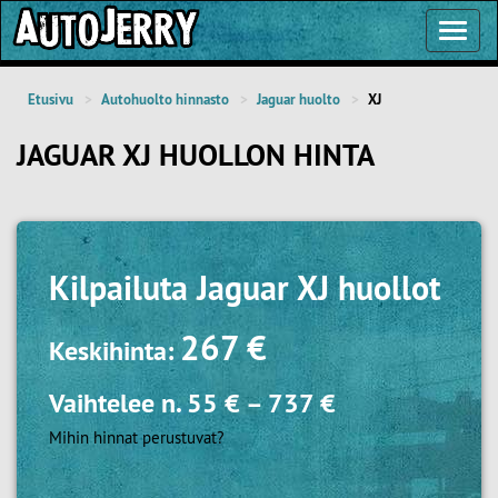
Toggl
Navig
Etusivu
Autohuolto hinnasto
Jaguar huolto
XJ
JAGUAR XJ HUOLLON HINTA
Kilpailuta
Jaguar XJ huollot
267 €
Keskihinta:
Vaihtelee n.
55 €
–
737 €
Mihin hinnat perustuvat?