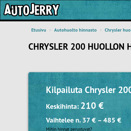
Etusivu
Autohuolto hinnasto
Chrysler huo
CHRYSLER 200 HUOLLON 
Kilpailuta
Chrysler 20
210 €
Keskihinta:
Vaihtelee n.
37 €
–
485 €
Mihin hinnat perustuvat?