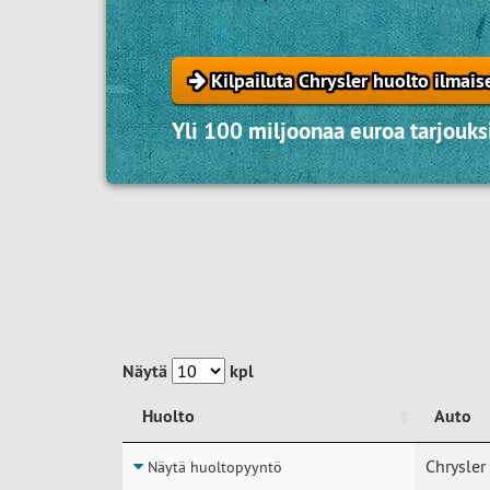
Kilpailuta Chrysler huolto ilmais
Yli 100 miljoonaa euroa tarjouksi
Näytä
kpl
Huolto
Auto
Huolto
Auto
Chrysler
Näytä huoltopyyntö