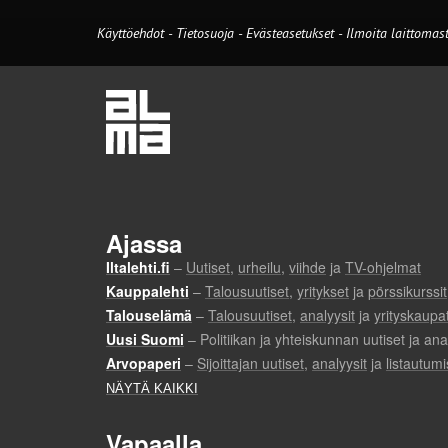
Käyttöehdot
-
Tietosuoja
-
Evästeasetukset
-
Ilmoita laittomast