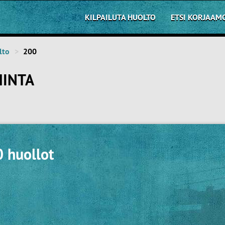
KILPAILUTA HUOLTO
ETSI KORJAAM
lto
200
HINTA
0 huollot