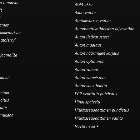
o hinnasto
AGM akku
t
Akun vaihto
t
Alatukivarren vaihto
aamot
Automaattivaihteiston öljynvaihto
 kokemuksia
Auton lisävarusteet
utoJerry?
Auton maalaus
Auton naarmujen korjaus
rjaamoille
Auton optimointi
Auton vahaus
kaisut
Auton vianetsintä
Auton vuosihuolto
ntöjä
EGR venttiilin puhdistus
oitus
Hinauspalvelu
alle
Hiukkassuodattimen puhdistus
 mukana
Hiukkassuodattimen vaihto
Näytä lisää