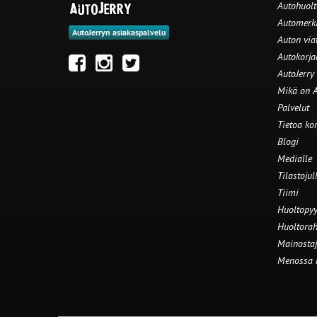
Autohuolt
Automerki
AutoJerryn asiakaspalvelu
Auton via
Autokorj
AutoJerry
Mikä on A
Palvelut
Tietoa ko
Blogi
Medialle
Tilastojul
Tiimi
Huoltopyy
Huoltorah
Mainostaj
Menossa