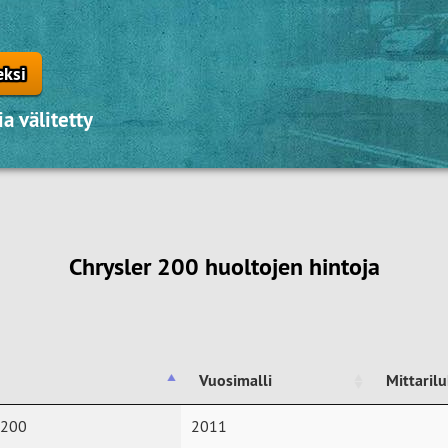
eksi
a välitetty
Chrysler 200 huoltojen hintoja
Vuosimalli
Mittaril
Vuosimalli
Mittaril
 200
2011