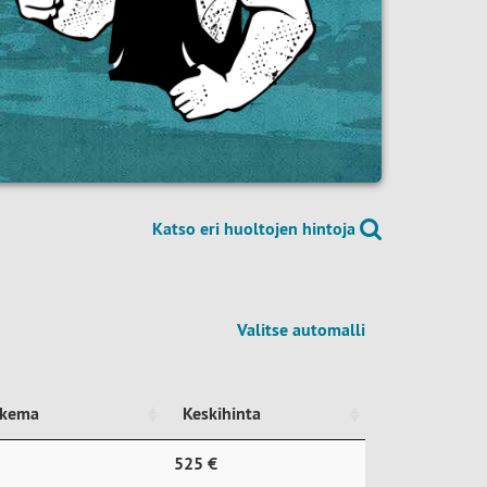
Katso eri huoltojen hintoja
Valitse automalli
ukema
Keskihinta
ukema
Keskihinta
525 €