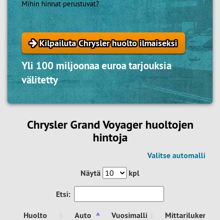
Mihin hinnat perustuvat?
Kilpailuta Chrysler huolto ilmaiseksi
Yli 100 miljoonaa euroa tarjouksia
välitetty
Chrysler Grand Voyager huoltojen
hintoja
Valitse automalli
Näytä
kpl
Etsi:
Huolto
Auto
Vuosimalli
Mittarilukema