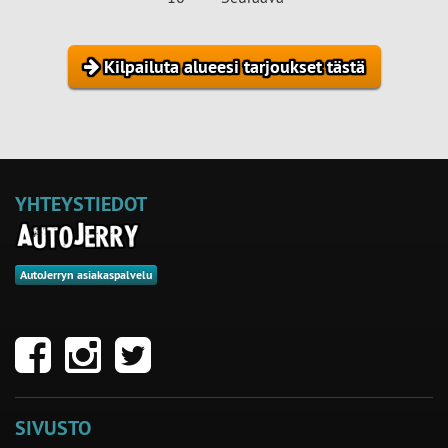
Kilpailuta alueesi tarjoukset tästä
YHTEYSTIEDOT
AutoJerryn asiakaspalvelu
SIVUSTO