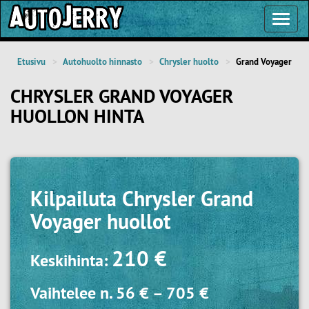
Toggl
Navig
Etusivu
Autohuolto hinnasto
Chrysler huolto
Grand Voyager
CHRYSLER GRAND VOYAGER
HUOLLON HINTA
Kilpailuta
Chrysler Grand
Voyager huollot
210 €
Keskihinta:
Vaihtelee n.
56 €
–
705 €