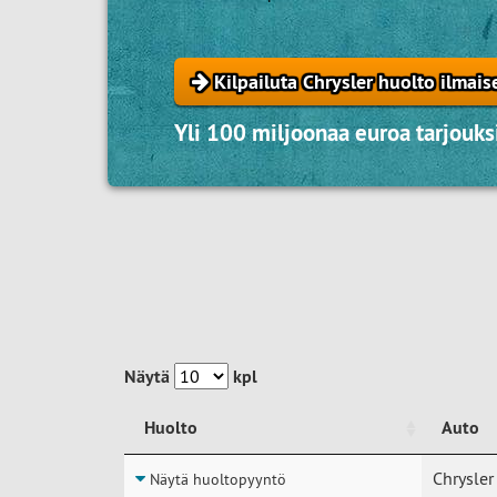
Kilpailuta Chrysler huolto ilmais
Yli 100 miljoonaa euroa tarjouksi
Näytä
kpl
Huolto
Auto
Huolto
Auto
Chrysler
Näytä huoltopyyntö