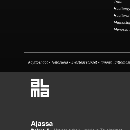
Tiimi
Huoltopyy
Huoltorah
Mainostaj
Menossa
Käyttöehdot
-
Tietosuoja
-
Evästeasetukset
-
Ilmoita laittomast