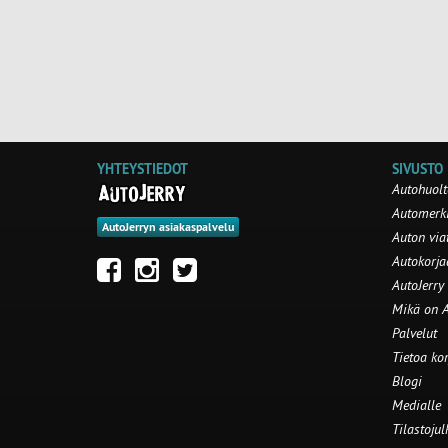
YHTEYSTIEDOT
SIVUSTO
Autohuolt
Automerki
AutoJerryn asiakaspalvelu
Auton via
Autokorj
AutoJerry
Mikä on A
Palvelut
Tietoa ko
Blogi
Medialle
Tilastojul