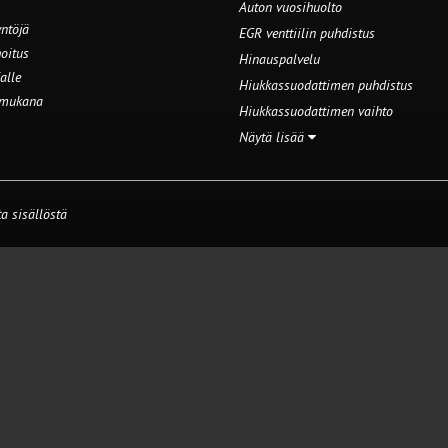
Auton vuosihuolto
ntöjä
EGR venttiilin puhdistus
oitus
Hinauspalvelu
alle
Hiukkassuodattimen puhdistus
 mukana
Hiukkassuodattimen vaihto
Näytä lisää
a sisällöstä