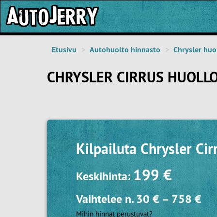
Etusivu
Autohuolto hinnasto
Chrysler huo
CHRYSLER CIRRUS HUOLL
Kilpailuta
Chrysler Cir
199 €
Keskihinta:
Vaihtelee n.
30 €
–
758 €
Mihin hinnat perustuvat?