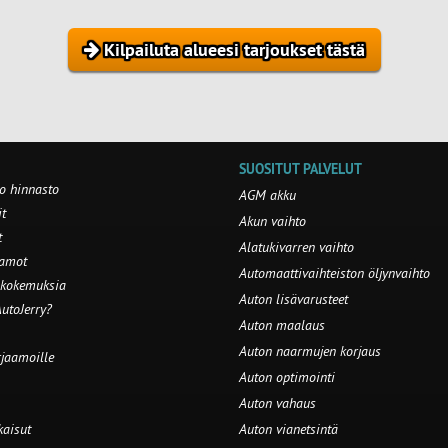
Kilpailuta alueesi tarjoukset tästä
SUOSITUT PALVELUT
o hinnasto
AGM akku
t
Akun vaihto
t
Alatukivarren vaihto
aamot
Automaattivaihteiston öljynvaihto
 kokemuksia
Auton lisävarusteet
utoJerry?
Auton maalaus
Auton naarmujen korjaus
rjaamoille
Auton optimointi
Auton vahaus
kaisut
Auton vianetsintä