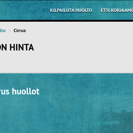
KILPAILUTA HUOLTO
ETSI KORJAAM
lto
Cirrus
ON HINTA
rus huollot