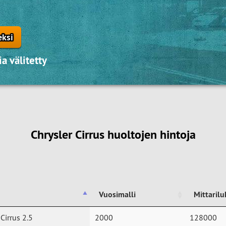
eksi
a välitetty
Chrysler Cirrus huoltojen hintoja
Vuosimalli
Mittaril
Vuosimalli
Mittaril
 Cirrus 2.5
2000
128000