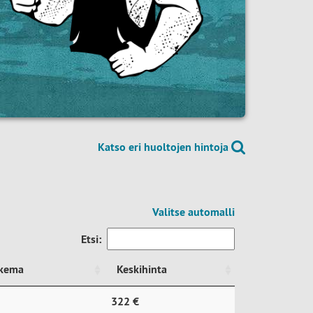
Katso eri huoltojen hintoja
Valitse automalli
Etsi:
ukema
Keskihinta
ukema
Keskihinta
322 €