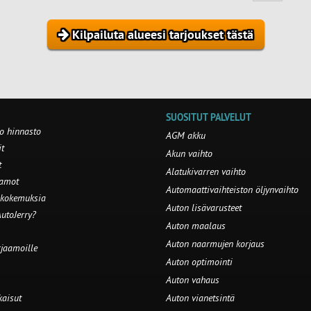
Kilpailuta alueesi tarjoukset tästä
SUOSITUT PALVELUT
o hinnasto
AGM akku
t
Akun vaihto
t
Alatukivarren vaihto
aamot
Automaattivaihteiston öljynvaihto
 kokemuksia
Auton lisävarusteet
utoJerry?
Auton maalaus
Auton naarmujen korjaus
rjaamoille
Auton optimointi
Auton vahaus
kaisut
Auton vianetsintä