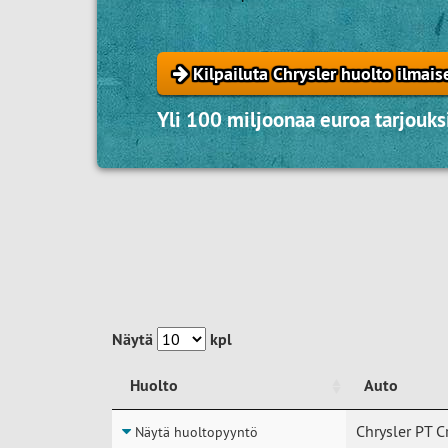
Kilpailuta Chrysler huolto ilmais
Yli 100 miljoonaa euroa tarjouksi
Näytä
kpl
Huolto
Auto
Huolto
Auto
Chrysler PT C
Näytä huoltopyyntö