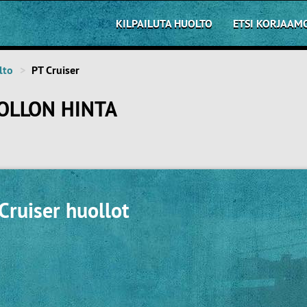
KILPAILUTA HUOLTO
ETSI KORJAAM
lto
PT Cruiser
OLLON HINTA
Cruiser huollot