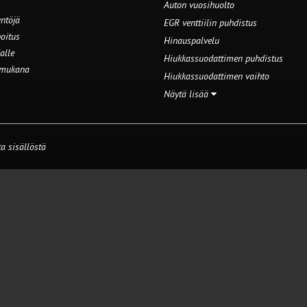
Auton vuosihuolto
ntöjä
EGR venttiilin puhdistus
oitus
Hinauspalvelu
alle
Hiukkassuodattimen puhdistus
 mukana
Hiukkassuodattimen vaihto
Näytä lisää
a sisällöstä