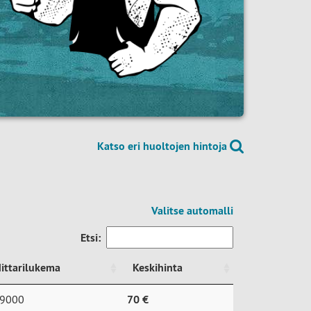
Katso eri huoltojen hintoja
Valitse automalli
Etsi:
ittarilukema
Keskihinta
ittarilukema
Keskihinta
9000
70 €