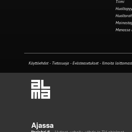
Tiimi
Huoltopyy
Huoltorah
Mainostaj
Menossa
Käyttöehdot
-
Tietosuoja
-
Evästeasetukset
-
Ilmoita laittomast