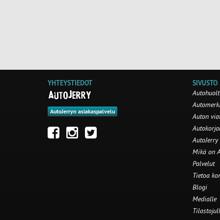
YHTEYSTIEDOT
SIVUSTO
Autohuolt
Automerki
AutoJerryn asiakaspalvelu
Auton via
Autokorj
AutoJerry
Mikä on A
Palvelut
Tietoa ko
Blogi
Medialle
Tilastojul