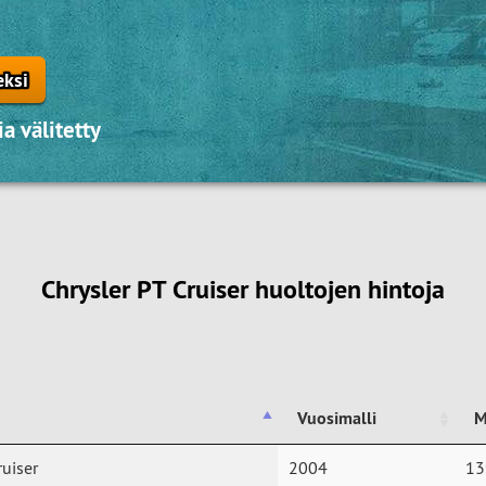
eksi
a välitetty
Chrysler PT Cruiser huoltojen hintoja
Vuosimalli
M
Vuosimalli
M
ruiser
2004
13