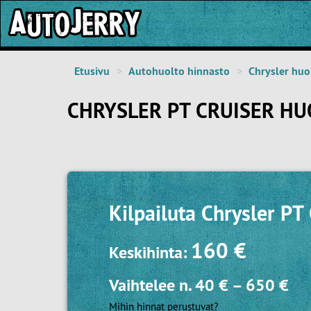
Etusivu
Autohuolto hinnasto
Chrysler huo
CHRYSLER PT CRUISER HU
Kilpailuta
Chrysler PT 
160 €
Keskihinta:
Vaihtelee n.
40 €
–
650 €
Mihin hinnat perustuvat?