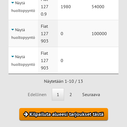
Näytä
127
1980
54000
huoltopyyntö
0.9
Fiat
Näytä
127
0
100000
huoltopyyntö
903
Fiat
Näytä
127
0
huoltopyyntö
903
Näytetään 1-10 / 13
Edellinen
1
2
Seuraava
Kilpailuta alueesi tarjoukset tästä