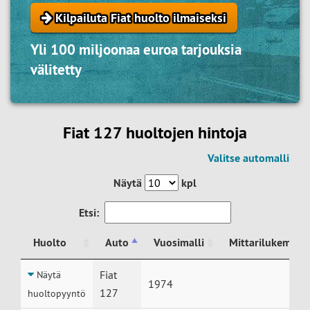
Kilpailuta Fiat huolto ilmaiseksi
Yli 100 miljoonaa euroa tarjouksia
välitetty
Fiat 127 huoltojen hintoja
Valitse automalli
Näytä
kpl
Etsi:
Huolto
Auto
Vuosimalli
Mittarilukema
Huolto
Auto
Vuosimalli
Mittarilukema
Fiat
Näytä
1974
127
huoltopyyntö