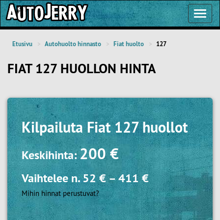
Toggl
Navig
Etusivu
Autohuolto hinnasto
Fiat huolto
127
FIAT 127 HUOLLON HINTA
Kilpailuta
Fiat 127 huollot
200 €
Keskihinta:
Vaihtelee n.
52 €
–
411 €
Mihin hinnat perustuvat?