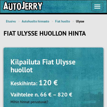
Toggl
Navig
Etusivu
Autohuolto hinnasto
Fiat huolto
Ulysse
FIAT ULYSSE HUOLLON HINTA
Kilpailuta
Fiat Ulysse
huollot
120 €
Keskihinta:
Vaihtelee n.
66 €
–
820 €
Mihin hinnat perustuvat?