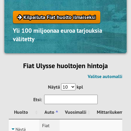
Kilpailuta Fiat huolto ilmaiseksi
Yli 100 miljoonaa euroa tarjouksia
välitetty
Fiat Ulysse huoltojen hintoja
Valitse automalli
Näytä
kpl
Etsi:
Huolto
Auto
Vuosimalli
Mittarilukema
Huolto
Auto
Vuosimalli
Mittarilukema
Fiat
Näytä