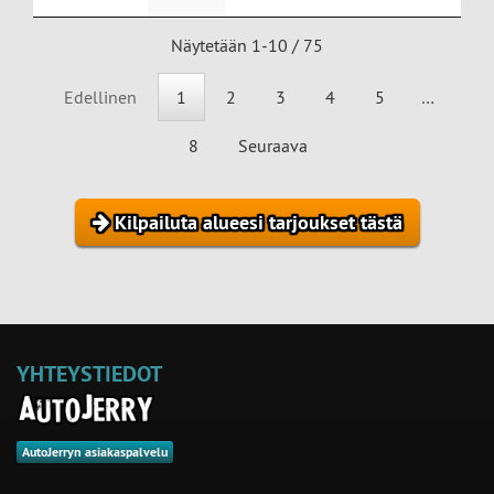
Näytetään 1-10 / 75
Edellinen
1
2
3
4
5
…
8
Seuraava
Kilpailuta alueesi tarjoukset tästä
YHTEYSTIEDOT
AutoJerryn asiakaspalvelu