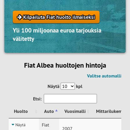
Kilpailuta Fiat huolto ilmaiseksi
Yli 100 miljoonaa euroa tarjouksia
välitetty
Fiat Albea huoltojen hintoja
Valitse automalli
Näytä
kpl
Etsi:
Huolto
Auto
Vuosimalli
Mittarilukema
Huolto
Auto
Vuosimalli
Mittarilukema
Fiat
Näytä
2007