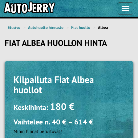
Toggl
Navig
Etusivu
Autohuolto hinnasto
Fiat huolto
Albea
FIAT ALBEA HUOLLON HINTA
Kilpailuta
Fiat Albea
huollot
180 €
Keskihinta:
Vaihtelee n.
40 €
–
614 €
Mihin hinnat perustuvat?