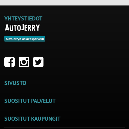
YHTEYSTIEDOT
AutoJerryn asiakaspalvelu
SIVUSTO
SUOSITUT PALVELUT
SUOSITUT KAUPUNGIT