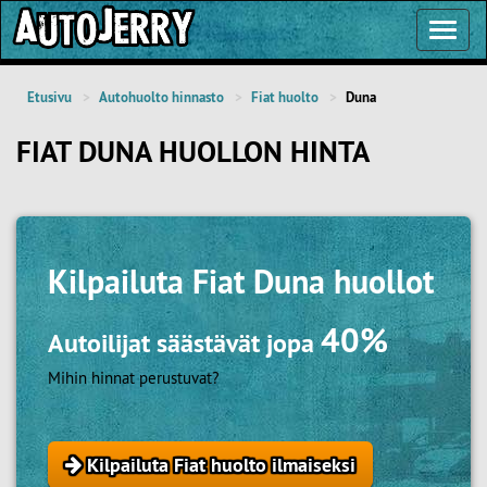
Toggl
Navig
Etusivu
Autohuolto hinnasto
Fiat huolto
Duna
FIAT DUNA HUOLLON HINTA
Kilpailuta
Fiat Duna huollot
40%
Autoilijat säästävät jopa
Mihin hinnat perustuvat?
Kilpailuta Fiat huolto ilmaiseksi