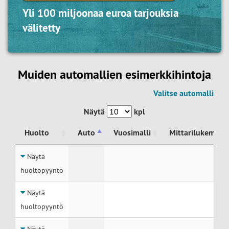
Yli 100 miljoonaa euroa tarjouksia
välitetty
Muiden automallien esimerkkihintoja
Valitse automalli
Näytä
kpl
Huolto
Auto
Vuosimalli
Mittarilukema
Huolto
Auto
Vuosimalli
Mittarilukema
Näytä
huoltopyyntö
Näytä
huoltopyyntö