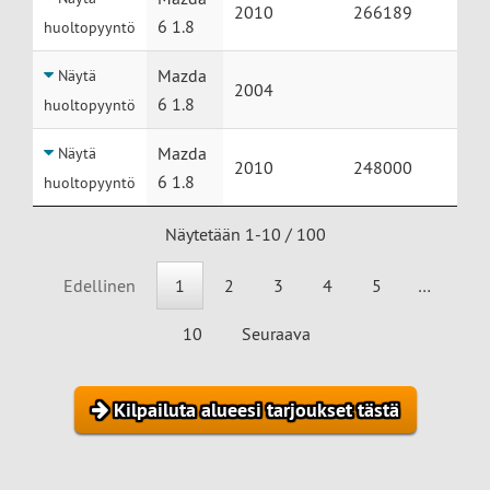
2010
266189
6 1.8
huoltopyyntö
Mazda
Näytä
2004
6 1.8
huoltopyyntö
Mazda
Näytä
2010
248000
6 1.8
huoltopyyntö
Näytetään 1-10 / 100
Edellinen
1
2
3
4
5
…
10
Seuraava
Kilpailuta alueesi tarjoukset tästä