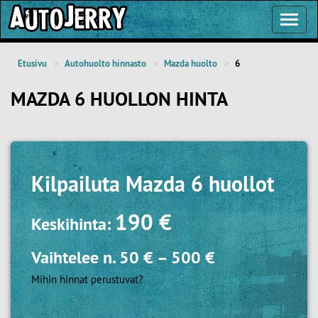
Toggl
Navig
Etusivu
Autohuolto hinnasto
Mazda huolto
6
MAZDA 6 HUOLLON HINTA
Kilpailuta
Mazda 6 huollot
190 €
Keskihinta:
Vaihtelee n.
50 €
–
500 €
Mihin hinnat perustuvat?