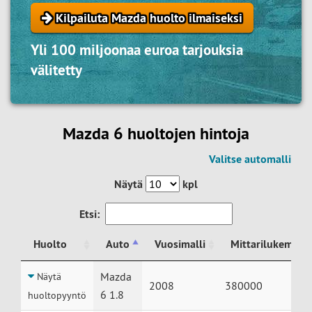
Kilpailuta Mazda huolto ilmaiseksi
Yli 100 miljoonaa euroa tarjouksia
välitetty
Mazda 6 huoltojen hintoja
Valitse automalli
Näytä
kpl
Etsi:
Huolto
Auto
Vuosimalli
Mittarilukema
Huolto
Auto
Vuosimalli
Mittarilukema
Mazda
Näytä
2008
380000
6 1.8
huoltopyyntö