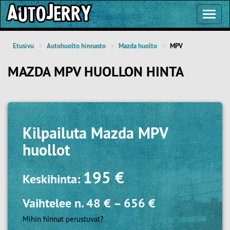
Toggl
Navig
Etusivu
Autohuolto hinnasto
Mazda huolto
MPV
MAZDA MPV HUOLLON HINTA
Kilpailuta
Mazda MPV
huollot
195 €
Keskihinta:
Vaihtelee n.
48 €
–
656 €
Mihin hinnat perustuvat?