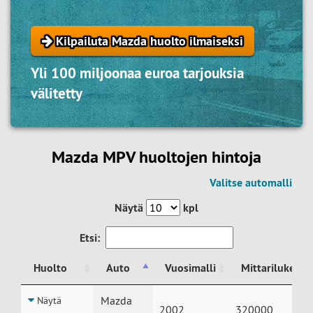
Kilpailuta Mazda huolto ilmaiseksi
Yli 100 miljoonaa euroa tarjouksia
välitetty
Mazda MPV huoltojen hintoja
Valitse automalli
Näytä
kpl
Etsi:
Huolto
Auto
Vuosimalli
Mittarilukema
Huolto
Auto
Vuosimalli
Mittarilukema
Mazda
Näytä
2002
320000