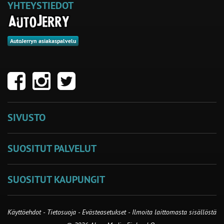
YHTEYSTIEDOT
AutoJerryn asiakaspalvelu
SIVUSTO
SUOSITUT PALVELUT
SUOSITUT KAUPUNGIT
Käyttöehdot
-
Tietosuoja
-
Evästeasetukset
-
Ilmoita laittomasta sisällöstä