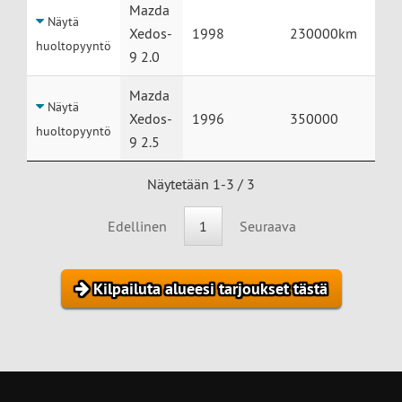
Mazda
Näytä
Xedos-
1998
230000km
huoltopyyntö
9 2.0
Mazda
Näytä
Xedos-
1996
350000
huoltopyyntö
9 2.5
Näytetään 1-3 / 3
Edellinen
1
Seuraava
Kilpailuta alueesi tarjoukset tästä