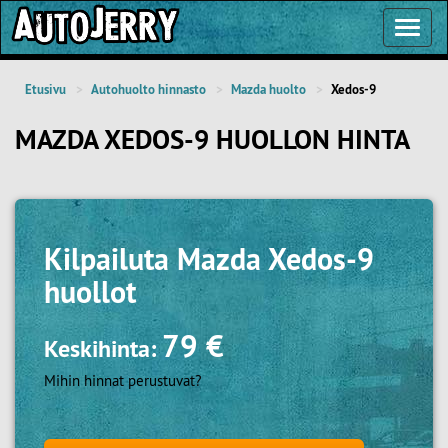
Toggl
Navig
Etusivu
Autohuolto hinnasto
Mazda huolto
Xedos-9
MAZDA XEDOS-9 HUOLLON HINTA
Kilpailuta
Mazda Xedos-9
huollot
79 €
Keskihinta:
Mihin hinnat perustuvat?