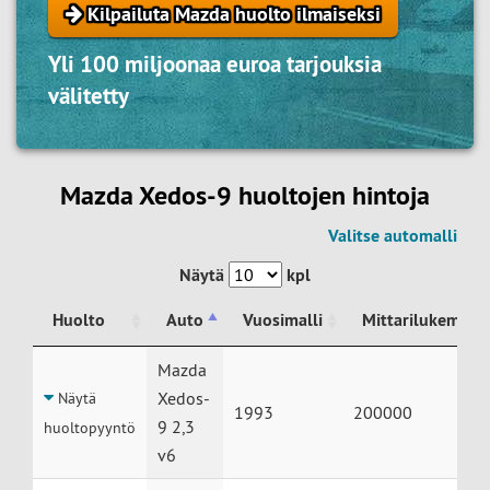
Kilpailuta Mazda huolto ilmaiseksi
Yli 100 miljoonaa euroa tarjouksia
välitetty
Mazda Xedos-9 huoltojen hintoja
Valitse automalli
Näytä
kpl
Huolto
Auto
Vuosimalli
Mittarilukema
Huolto
Auto
Vuosimalli
Mittarilukema
Mazda
Xedos-
Näytä
1993
200000
9 2,3
huoltopyyntö
v6