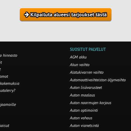
Kilpailuta alueesi tarjoukset tästä
SUOSITUT PALVELUT
o hinnasto
AGM akku
t
Akun vaihto
t
Alatukivarren vaihto
aamot
Automaattivaihteiston öljynvaihto
 kokemuksia
Auton lisävarusteet
utoJerry?
Auton maalaus
Auton naarmujen korjaus
rjaamoille
Auton optimointi
Auton vahaus
kaisut
Auton vianetsintä