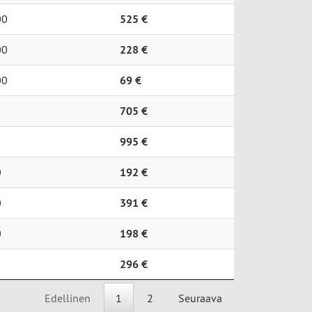
00
525 €
00
228 €
00
69 €
705 €
995 €
0
192 €
0
391 €
0
198 €
296 €
Edellinen
1
2
Seuraava