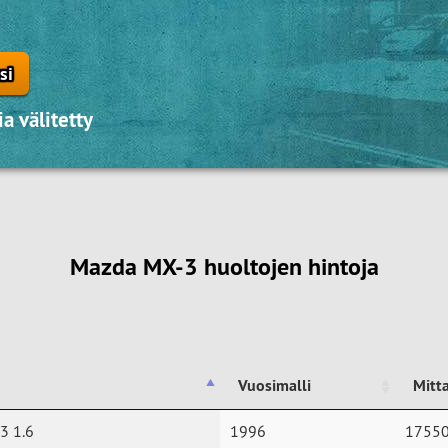
si
a välitetty
Mazda MX-3 huoltojen hintoja
Vuosimalli
Mitt
Vuosimalli
Mitt
3 1.6
1996
1755