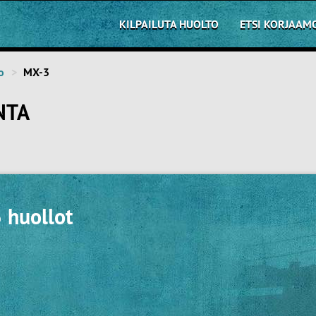
KILPAILUTA HUOLTO
ETSI KORJAAM
o
MX-3
NTA
 huollot