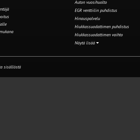
Auton vuosihuolto
ntöjä
EGR venttiilin puhdistus
oitus
Hinauspalvelu
alle
Hiukkassuodattimen puhdistus
 mukana
Hiukkassuodattimen vaihto
Näytä lisää
a sisällöstä