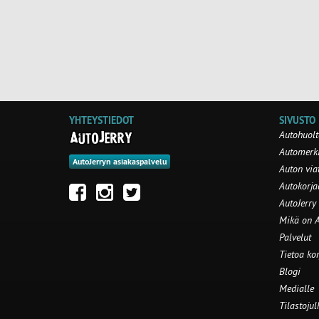
YHTEYSTIEDOT
SIVUSTO
Autohuolt
Automerki
AutoJerryn asiakaspalvelu
Auton via
Autokorj
AutoJerry
Mikä on A
Palvelut
Tietoa ko
Blogi
Medialle
Tilastojul