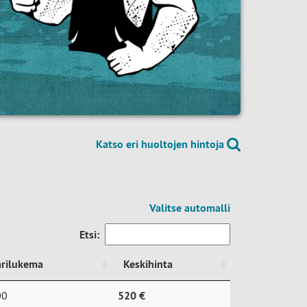
Katso eri huoltojen hintoja
Valitse automalli
Etsi:
arilukema
Keskihinta
arilukema
Keskihinta
00
520 €