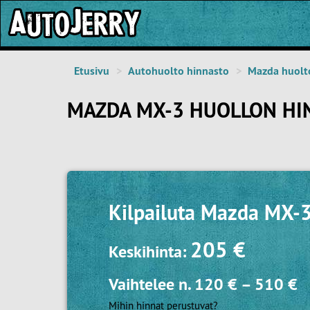
Etusivu
Autohuolto hinnasto
Mazda huolt
MAZDA MX-3 HUOLLON HI
Kilpailuta
Mazda MX-3
205 €
Keskihinta:
Vaihtelee n.
120 €
–
510 €
Mihin hinnat perustuvat?