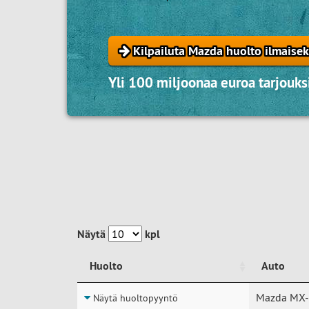
Kilpailuta Mazda huolto ilmaisek
Yli 100 miljoonaa euroa tarjouksi
Näytä
kpl
Huolto
Auto
Huolto
Auto
Mazda MX-
Näytä huoltopyyntö