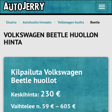
Toggl
Navig
Etusivu
Autohuolto hinnasto
Volkswagen huolto
Beetle
VOLKSWAGEN BEETLE HUOLLON
HINTA
Kilpailuta
Volkswagen
Beetle huollot
230 €
Keskihinta:
Vaihtelee n.
59 €
–
605 €