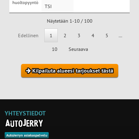
huoltopyyntö
TSI
Näytetään 1-10 / 100
Edellinen
1
2
3
4
5
…
10
Seuraava
Kilpailuta alueesi tarjoukset tästä
YHTEYSTIEDOT
AutoJerryn asiakaspalvelu