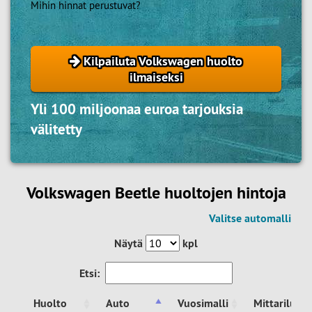
Mihin hinnat perustuvat?
Kilpailuta Volkswagen huolto
ilmaiseksi
Yli 100 miljoonaa euroa tarjouksia
välitetty
Volkswagen Beetle huoltojen hintoja
Valitse automalli
Näytä
kpl
Etsi:
Huolto
Auto
Vuosimalli
Mittariluke