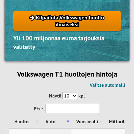
Kilpailuta Volkswagen huolto
ilmaiseksi
Yli 100 miljoonaa euroa tarjouksia
välitetty
Volkswagen T1 huoltojen hintoja
Valitse automalli
Näytä
kpl
Etsi:
Huolto
Auto
Vuosimalli
Mittariluke
Huolto
Auto
Vuosimalli
Mittariluke