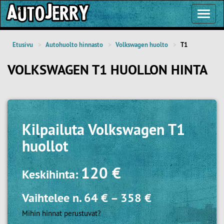
Toggl
Navig
Etusivu
Autohuolto hinnasto
Volkswagen huolto
T1
VOLKSWAGEN T1 HUOLLON HINTA
Kilpailuta
Volkswagen T1
huollot
120 €
Keskihinta:
Vaihtelee n.
64 €
–
358 €
Mihin hinnat perustuvat?